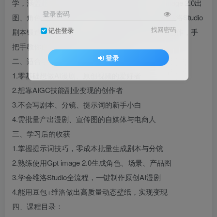
学，涵盖超绝提示词批量生成剧本与分镜、Gpt image 2.0出
登录密码
图、角色/场景/道具生成、产品宣传图制作，结合维洛Studio
找回密码
记住登录
剧本锻造与视频工坊、豆包+维洛GORK动态壁纸创作，手
把手教你自制原创AI视频并实现变现。
登录
二、适合学习人群
1.零基础想做AI漫剧、原创视频的爱好者
2.想靠AIGC技能副业变现的创作者
3.不会写剧本、分镜、提示词的新手小白
4.需批量产出漫剧、宣传图的自媒体与电商人
三、学习后的收获
1.掌握提示词技巧，零成本批量生成剧本与分镜
2.熟练使用Gpt image 2.0生成角色、场景、产品图
3.学会维洛Studio全流程，一键制作原创AI漫剧
4.能用豆包+维洛做出高质量动态壁纸，实现变现
四、课程目录：