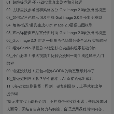
01_超绝提示词-不花钱批量直出剧本和分镜词
02_去哪里找参考图和风格区分-Gpt image 2.0最强出图模型
03_如何写角色提示词及生成-Gpt image 2.0最强出图模型
04_角色/场景/道具生成-Gpt image 2.0最强出图模型
05_直出详情页产品宣传图封面-Gpt image 2.0最强出图模型
06_Gpt image 2.0+维洛—批量角色场景分镜全流程实操教程
07_维洛Studio-掌握剧本锻造核心功能实现零基础创作
08_小白必看！维洛视频工坊解说漫剧一键生成超详细入门
教程
09_谁还没试过！豆包+维洛GORK的动态壁纸封神了
10_想做短剧没团队？给个剧本，AI 直接给你出成片
11_0基础做短剧带货！即刻一键复制爆款，上手就能出单
提示词
*提示本文仅为课程介绍，不构成任何收益承诺，变现效果因
人而异，需结合自身努力与实操，合理运用课程所学内容，