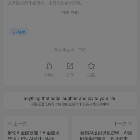
文章版权归作者所有，未经允许请勿转载。
THE END
软件
喜欢就支持一下吧
点赞
0
分享
收藏
anything that adds laughter and joy to your life.
不要延迟任何可以给你的生活带来欢笑与快乐的事情
上一篇
下一篇
解锁AI全能技能！AI全能系
解锁AI漫剧视觉密码，AI漫
统课｜PS+AI设计+MJ绘画
剧美学进阶课，视觉叙事技