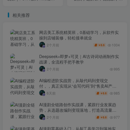
+SD工作流+AI视频智能体，
巧+色彩构图+角色控制全掌
从入门到商业落地
握，轻松打造高质感漫剧
相关推荐
网店美工系统精英班，0基础学习，从软件实
操到店铺装修，轻松接单就业
1004
2个月前
6.6
￥
Deepseek+即梦+可灵｜AI古诗词动画制作实
战课，全流程手把手教学
2个月前
995
AI编程进阶实战营，从敲代码到变现交
付，，真正实现从“会写代码”到“售卖AI产品
盈利”的跨越
985
6天前
6.6
￥
AI漫剧全链路创作实战课，紧跟行业发展趋
势，从选题改编到变现落地，打造高流量优
质作品
977
2个月前
6.6
￥
AI漫剧零基础入门，从AI工具学习到落地实