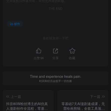
文章版权归作者所有，未经允许请勿转载。
THE END
软件
喜欢就支持一下吧
点赞
96
分享
收藏
Time and experience heals pain.
时间和经历会抚平一切伤痛
上一篇
下一篇
抖音80W粉丝博主的AI仿真
零基础7天AI漫剧速成课，无
人漫剧创作全流程，零基础
需绘画剪辑，全套工具落地