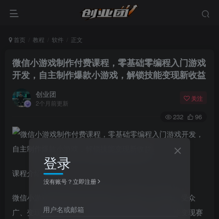
首页
教程
软件
正文
微信小游戏制作付费课程，零基础零编程入门游戏
开发，自主制作爆款小游戏，解锁技能变现新收益
创业团
关注
2个月前更新
232
96
登录
课程介绍
没有账号？立即注册
微信小游戏依托微信庞大流量池，传播快、门槛低、受众
用户名或邮箱
广、变现渠道丰富，是当下极具潜力的轻创业与技能变现赛