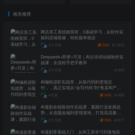
也能快速上手，玩转AI漫剧
教学，轻松实现漫剧账号稳
创作变现
定变现
相关推荐
网店美工系统精英班，0基础学习，从软件实
操到店铺装修，轻松接单就业
1003
2个月前
6.6
￥
Deepseek+即梦+可灵｜AI古诗词动画制作实
战课，全流程手把手教学
2个月前
993
AI编程进阶实战营，从敲代码到变现交
付，，真正实现从“会写代码”到“售卖AI产品
盈利”的跨越
985
4天前
6.6
￥
AI漫剧全链路创作实战课，紧跟行业发展趋
势，从选题改编到变现落地，打造高流量优
质作品
977
2个月前
6.6
￥
AI漫剧零基础入门，从AI工具学习到落地实