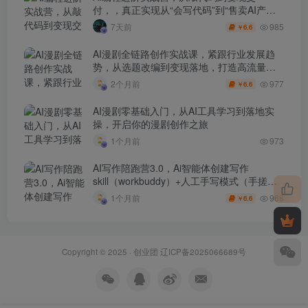
付，，真正实现从“会写代码”到“售卖AI产品
盈利”的跨越
985
7天前
6.6
￥
AI漫剧全链路创作实战课，紧跟行业发展趋
势，从选题改编到变现落地，打造高流量优
质作品
977
2个月前
6.6
￥
AI漫剧零基础入门，从AI工具学习到落地实
操，开启你的漫剧创作之旅
1个月前
973
AI写作陪跑营3.0，Ai智能体创建写作
skill（workbuddy）+人工手写模式（手搓模
式），去除AI痕迹（头条号、公众号、百家
968
1个月前
6.6
￥
号）
Copyright © 2025 ·
创业团
辽ICP备2025066689号