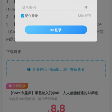
1、【coze专题】-1:借助AlAgent让AI真正实现商业价值
登录密码
(1).mp4
找回密码
记住登录
2、【coze专题】-2:认识coze平台(1).mp4
3、【Coze专题课】-3:三步构建你的第一个智能体(1).mp4
登录
【Coze专题课】-4:这样做可以快速让Bot按照你的想法回答
问题(1).mp4
下载链接
此处内容已隐藏，请付费后查看
付费阅读
【Coze专题课】零基础入门学AI，人人都能精通的AI课程
此内容为付费阅读，请付费后查看
8.8
￥