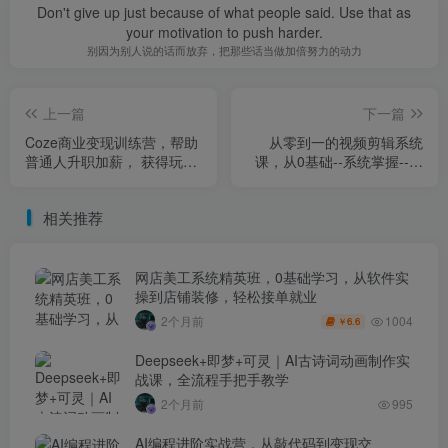
Don't give up just because of what people said. Use that as
your motivation to push harder.
别因为别人说的话而放弃，把那些话当做加倍努力的动力
上一篇
下一篇
Coze商业变现训练营，帮助
从零到一的视频剪辑系统
普通人升职加薪， 获得玩法
课，从0基础--系统掌握--实
收入
战进阶，学拍视频剪辑
相关推荐
网店美工系统精英班，0基础学习，从软件实
操到店铺装修，轻松接单就业
1004
2个月前
6.6
￥
Deepseek+即梦+可灵｜AI古诗词动画制作实
战课，全流程手把手教学
2个月前
995
AI编程进阶实战营，从敲代码到变现交