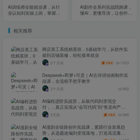
AI训练师全能就业课，从行
AI剧作全系列实战陪跑课，
业认知到实操上岗，掌握全
懂AI，更懂导演，让创作回
流程数据技能，轻松入职新
归创意，把复杂留给AI，掌
兴热门岗位
握降维打击的视频生产力
相关推荐
网店美工系统精英班，0基础学习，从软件实
操到店铺装修，轻松接单就业
1003
2个月前
6.6
￥
Deepseek+即梦+可灵｜AI古诗词动画制作实
战课，全流程手把手教学
2个月前
992
AI编程进阶实战营，从敲代码到变现交
付，，真正实现从“会写代码”到“售卖AI产品
盈利”的跨越
985
3天前
6.6
￥
AI漫剧全链路创作实战课，紧跟行业发展趋
势，从选题改编到变现落地，打造高流量优
质作品