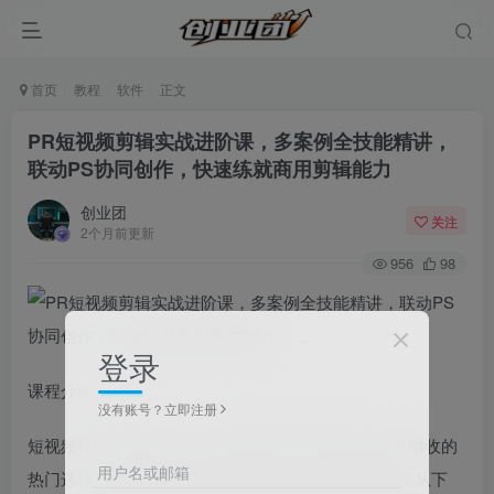
首页
教程
软件
正文
PR短视频剪辑实战进阶课，多案例全技能精讲，
联动PS协同创作，快速练就商用剪辑能力
创业团
关注
2个月前更新
956
98
登录
课程介绍
没有账号？立即注册
短视频行业持续发展，专业剪辑技能成为职场与副业增收的
用户名或邮箱
热门选择。很多新手接触PR软件时，面对繁杂界面无从下