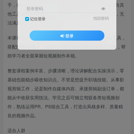
手，难以掌握动画、调色、抠像等高阶功能，也不懂结合其
登录密码
他工具提升作品效果，制作的视频样式单一、质感不足，无
找回密码
记住登录
法满足商用与平台流量要求。
登录
本课程立足实战应用，从零开始带领学员玩转PR剪辑工具，
搭配PS联动教学，结合不同题材案例拆解完整创作思路，帮
助学习者全面掌握短视频制作本领。
整套课程案例丰富、步骤清晰，理论讲解配合实操演示，零
基础也能稳步吸收知识点。不管是想提升职场技能、从事影
视剪辑工作，还是制作自媒体内容、承接剪辑副业订单，都
能从中收获实用技法。学完之后可独立驾驭各类短视频创
作，熟练运用PR、PS组合工具，打造出风格多样、质量精
良的视频作品。
适合人群