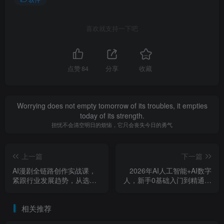
喜欢就支持一下吧
点赞
84
分享
收藏
Worrying does not empty tomorrow of its troubles, it empties
today of its strength.
担忧不会清空明日的烦恼，它只会丧失今日的勇气
上一篇
下一篇
AI漫剧全链路创作实战课，
2026年AI人工智能+AI数字
紧跟行业发展趋势，从选题
人，新手0基础入门到精通全
改编到变现落地，打造高流
流程，从AI认知到数字人全
量优质作品
自动，一套打通全链路
相关推荐