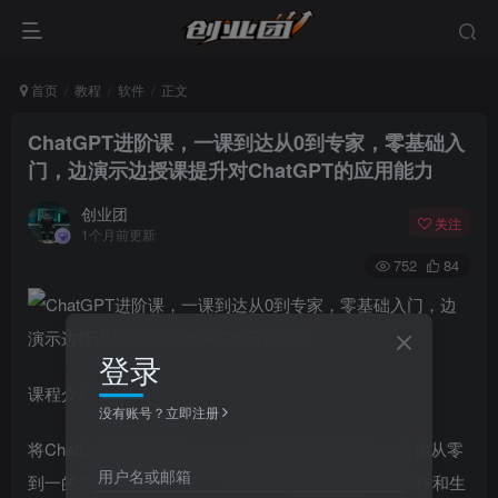
首页
教程
软件
正文
ChatGPT进阶课，一课到达从0到专家，零基础入
门，边演示边授课提升对ChatGPT的应用能力
创业团
关注
1个月前更新
752
84
登录
课程介绍
没有账号？立即注册
将ChatGPT的原理到应用，通过实操案例的讲解，带你从零
用户名或邮箱
到一的学习ChatGPT，让ChatGPT帮助你提高你的工作和生