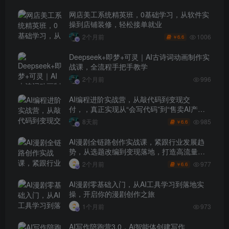
网店美工系统精英班，0基础学习，从软件实
操到店铺装修，轻松接单就业
1006
2个月前
6.6
￥
Deepseek+即梦+可灵｜AI古诗词动画制作实
战课，全流程手把手教学
2个月前
996
AI编程进阶实战营，从敲代码到变现交
付，，真正实现从“会写代码”到“售卖AI产品
盈利”的跨越
985
8天前
6.6
￥
AI漫剧全链路创作实战课，紧跟行业发展趋
势，从选题改编到变现落地，打造高流量优
质作品
977
2个月前
6.6
￥
AI漫剧零基础入门，从AI工具学习到落地实
操，开启你的漫剧创作之旅
1个月前
973
AI写作陪跑营3.0，Ai智能体创建写作