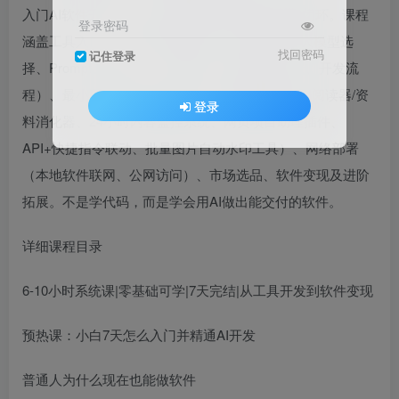
入门AI软件开发，从工具开发到软件变现全链路闭环。课程
登录密码
涵盖工具入门（Codex环境搭建、AI开发工具与大模型选
找回密码
记住登录
择、Prompt工作流）、产品认知（软件类型全景、开发流
程）、最小可卖产品MVP开发、5大实战案例（AI阅读器/资
登录
料消化器、24小时内容监控系统、网页项目助理插件、
API+快捷指令联动、批量图片自动水印工具）、网络部署
（本地软件联网、公网访问）、市场选品、软件变现及进阶
拓展。不是学代码，而是学会用AI做出能交付的软件。
详细课程目录
6-10小时系统课|零基础可学|7天完结|从工具开发到软件变现
预热课：小白7天怎么入门并精通AI开发
普通人为什么现在也能做软件