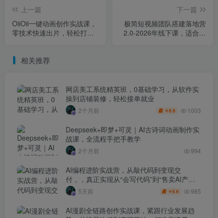
上一篇
下一篇
OiiOii一键动画创作实战课，
极简短视频团队搭建落地营
零技术快速出片，轻松打造
2.0-2026年线下课，适合做
创意动画短视频
短视频、运营、团队搭建的
朋友，直接上手
相关推荐
网店美工系统精英班，0基础学习，从软件实
操到店铺装修，轻松接单就业
1003
2个月前
6.6
￥
Deepseek+即梦+可灵｜AI古诗词动画制作实
战课，全流程手把手教学
2个月前
994
AI编程进阶实战营，从敲代码到变现交
付，，真正实现从“会写代码”到“售卖AI产品
盈利”的跨越
985
5天前
6.6
￥
AI漫剧全链路创作实战课，紧跟行业发展趋