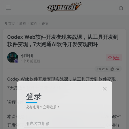
首页
教程
软件
正文
Codex Web软件开发变现实战课，从工具开发到
软件变现，7天跑通AI软件开发变现闭环
创业团
关注
1个月前更新
216
74
Codex Web软件开发变现实战课，从工具开发到软件变现，
7天跑通AI软件开发变现闭环
登录
课程介绍：
没有账号？立即注册
本课程是千梦同学第105期原创众筹技术课《CodexWeb软件
用户名或邮箱
开发变现实战课》，专为零基础小白打造，7天（6-10小时）