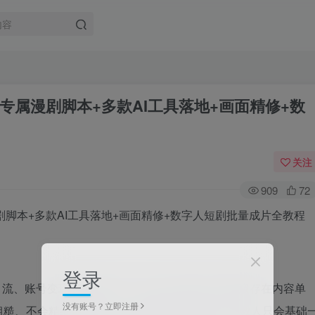
专属漫剧脚本+多款AI工具落地+画面精修+数
关注
909
72
登录
业引流、账号变现的黄金赛道，但绝大多数创作者普遍存在内容单
没有账号？立即注册
粗糙、不会精细化修图、无法批量成片等问题。多数人只会基础