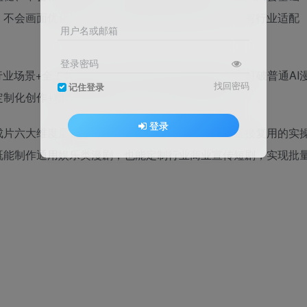
、不会画面优化技巧，做出来的作品同质化严重、没有行业适配
用户名或邮箱
登录密码
行业场景+全工具链路+全创作流程的落地实战体系，打破普通AI
找回密码
记住登录
制化创作+精细化画面处理+多元化AI短剧赛道变现」。
登录
成片六大维度层层落地，不讲空泛理论，全部为可直接复用的实
既能制作通用娱乐类漫剧，也能定制行业商业宣传短剧，实现批