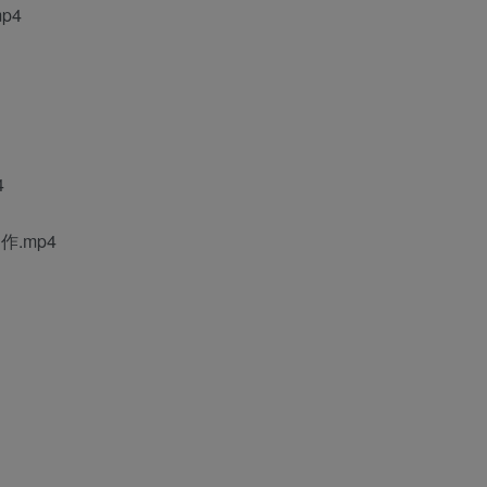
p4
4
作.mp4