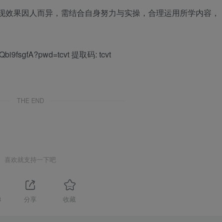
变现效果因人而异，需结合自身努力与实操，合理运用所学内容，
IQbi9fsgfA?pwd=tcvt 提取码: tcvt
THE END
喜欢就支持一下吧
8
分享
收藏