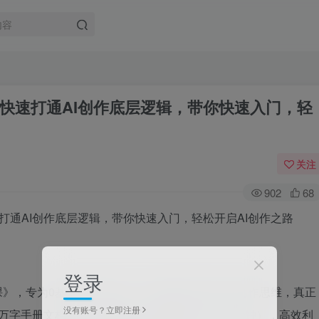
你快速打通AI创作底层逻辑，带你快速入门，轻
关注
902
68
登录
课》，专为0基础学习者设计，帮你建立系统化AI创作思维，真正
没有账号？立即注册
门万字手册文档与3节精炼提示词撰写视频（共12分钟），高效利