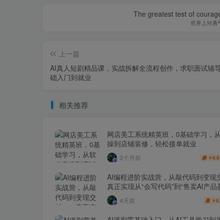
The greatest test of courage
世界上对勇
上一篇
AI真人短剧精品课，实战拆解全流程创作，求职面试辅导
础入门到就业
相关推荐
网店美工系统精英班，0基础学习，
操到店铺装修，轻松接单就业
2个月前
6.6
￥
AI编程进阶实战营，从敲代码到变现
真正实现从“会写代码”到“售卖AI产品
跨越
4天前
6
￥
AI漫剧零基础入门，从AI工具学习到