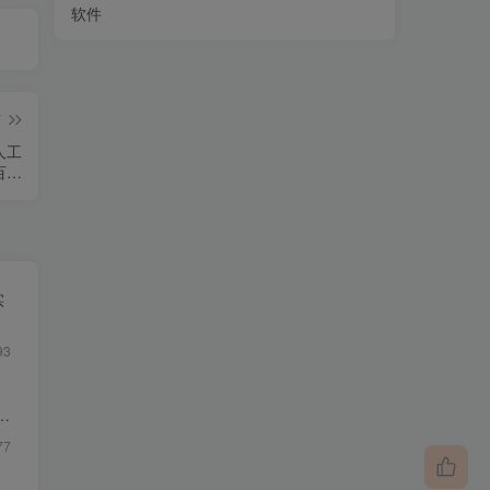
软件
篇
+人工
百家
号）
实
93
质
77