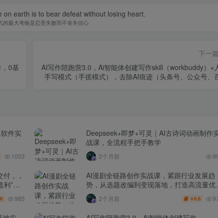
 on earth is to bear defeat without losing heart.
气的最大考验是忍受失败而不丧失信心
下一
，0基
AI写作陪跑营3.0，Ai智能体创建写作skill（workbuddy）
手写模式（手搓模式），去除AI痕迹（头条号、公众号、
从软件实
Deepseek+即梦+可灵｜AI古诗词动画制作
战课，全流程手把手教学
1003
2个月前
9
交付，，
AI漫剧全链路创作实战课，紧跟行业发展趋
盈利”的
势，从选题改编到变现落地，打造高流量优
作品
985
9
2个月前
.6
6.6
￥
落地实
AI写作陪跑营3.0，Ai智能体创建写作