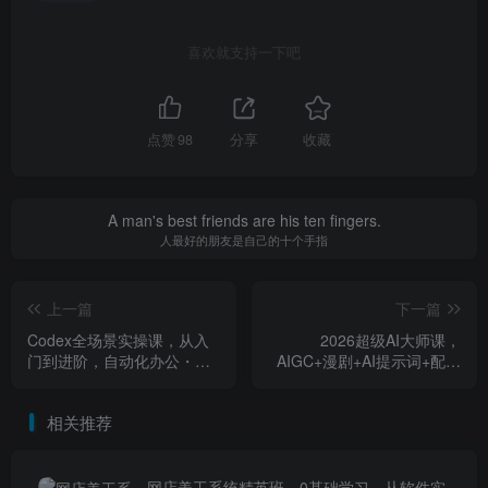
喜欢就支持一下吧
点赞
98
分享
收藏
A man's best friends are his ten fingers.
人最好的朋友是自己的十个手指
上一篇
下一篇
Codex全场景实操课，从入
2026超级AI大师课，
门到进阶，自动化办公・网
AIGC+漫剧+AI提示词+配套
站开发・创意制作・避坑指
资料包，零基础也能高效产
南，全流程教学
出高品质AI作品
相关推荐
网店美工系统精英班，0基础学习，从软件实