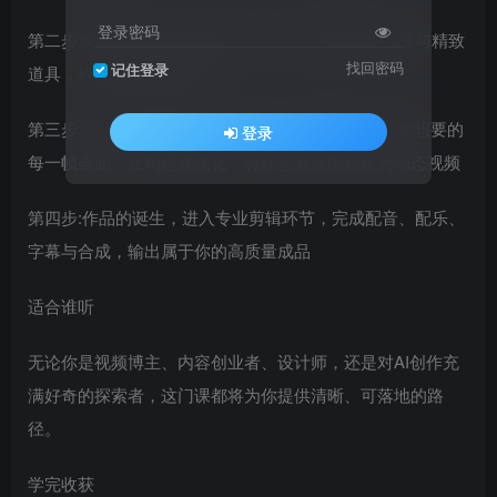
登录密码
第二步:学习如何设计独特的人物、充满故事感的场景与精致
找回密码
记住登录
道具，构建你的专属世界
第三步:深入掌握分镜提示词技巧，精准控制AI生成你想要的
登录
每一帧画面，让构思视觉化，将静态分镜图转化为动态视频
第四步:作品的诞生，进入专业剪辑环节，完成配音、配乐、
字幕与合成，输出属于你的高质量成品
适合谁听
无论你是视频博主、内容创业者、设计师，还是对AI创作充
满好奇的探索者，这门课都将为你提供清晰、可落地的路
径。
学完收获