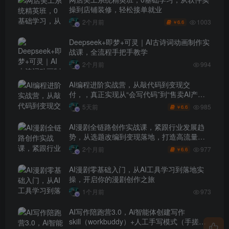
操到店铺装修，轻松接单就业
1003
2个月前
6.6
￥
Deepseek+即梦+可灵｜AI古诗词动画制作实
战课，全流程手把手教学
2个月前
994
AI编程进阶实战营，从敲代码到变现交
付，，真正实现从“会写代码”到“售卖AI产品
盈利”的跨越
985
5天前
6.6
￥
AI漫剧全链路创作实战课，紧跟行业发展趋
势，从选题改编到变现落地，打造高流量优
质作品
977
2个月前
6.6
￥
AI漫剧零基础入门，从AI工具学习到落地实
操，开启你的漫剧创作之旅
1个月前
973
AI写作陪跑营3.0，Ai智能体创建写作
skill（workbuddy）+人工手写模式（手搓模