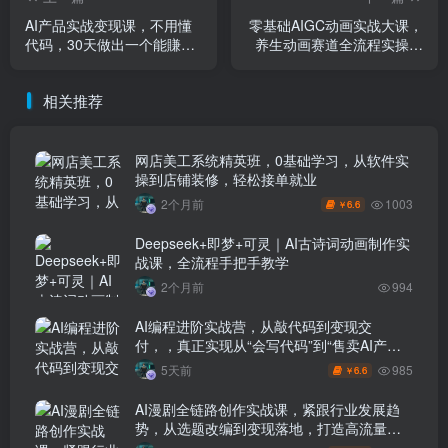
AI产品实战变现课，不用懂
零基础AIGC动画实战大课，
代码，30天做出一个能賺钱
养生动画赛道全流程实操教
的小产品，打造个人长期AI
学，账号搭建+数字人IP+批
副业资产
量成片+爆款运营纯干货教程
相关推荐
网店美工系统精英班，0基础学习，从软件实
操到店铺装修，轻松接单就业
1003
2个月前
6.6
￥
Deepseek+即梦+可灵｜AI古诗词动画制作实
战课，全流程手把手教学
2个月前
994
AI编程进阶实战营，从敲代码到变现交
付，，真正实现从“会写代码”到“售卖AI产品
盈利”的跨越
985
5天前
6.6
￥
AI漫剧全链路创作实战课，紧跟行业发展趋
势，从选题改编到变现落地，打造高流量优
质作品