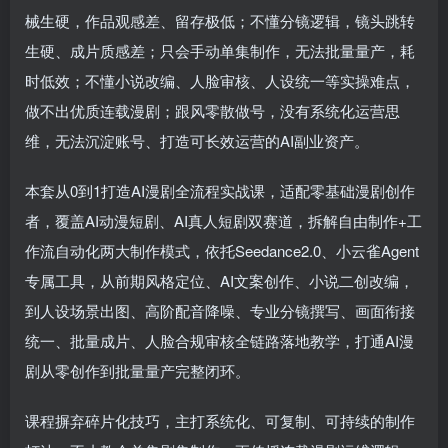
械生硬，作品观感差、留存极低；不懂分镜逻辑，镜头跳转
生硬、成片质感差；只会手动单集制作，无法批量量产，耗
时低效；不懂小说改编、人脸审核、人设统一等实操难点，
做不出优质连载漫剧；跟风零散做号，没有系统化运营思
维，无法沉淀账号、打造可长效运营的AI副业资产。
本套从0到1打造AI漫剧全流程实战课，适配零基础漫剧创作
者，覆盖AI动漫短剧、AI真人短剧双赛道，拆解自由制作+工
作流自动化两大制作模式，依托Seedance2.0、小云雀Agent
专属工具，从前期风格定位、AI文案创作、小说二创改编，
到人设场景出图、高阶配音降噪、专业分镜撰写、画面衔接
统一、批量成片、人脸合规审核全链路落地教学，打通AI漫
剧从零创作到批量量产完整闭环。
课程摒弃碎片化技巧，主打系统化、可复制、可持续的制作