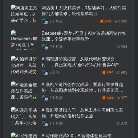
网店美工系统精英班，0基础学习，从软件实
操到店铺装修，轻松接单就业
1003
2个月前
6.6
￥
Deepseek+即梦+可灵｜AI古诗词动画制作实
战课，全流程手把手教学
2个月前
994
AI编程进阶实战营，从敲代码到变现交
付，，真正实现从“会写代码”到“售卖AI产品
盈利”的跨越
985
6天前
6.6
￥
AI漫剧全链路创作实战课，紧跟行业发展趋
势，从选题改编到变现落地，打造高流量优
质作品
977
2个月前
6.6
￥
AI漫剧零基础入门，从AI工具学习到落地实
操，开启你的漫剧创作之旅
1个月前
973
AI写作陪跑营3.0，Ai智能体创建写作