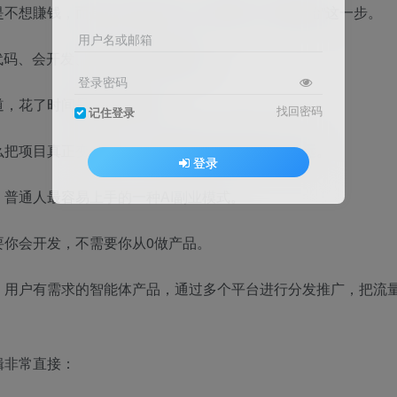
不想賺钱，而是一直卡在“不会、看不懂、不敢开始”这一步。
用户名或邮箱
代码、会开发、懂技术才有资格做；
登录密码
道，花了时间最后没有结果；
找回密码
记住登录
么把项目真正变成收入，觉得賺钱这件事离自己很远。
登录
普通人最容易上手的一种AI副业模式。
要你会开发，不需要你从0做产品。
、用户有需求的智能体产品，通过多个平台进行分发推广，把流
辑非常直接：