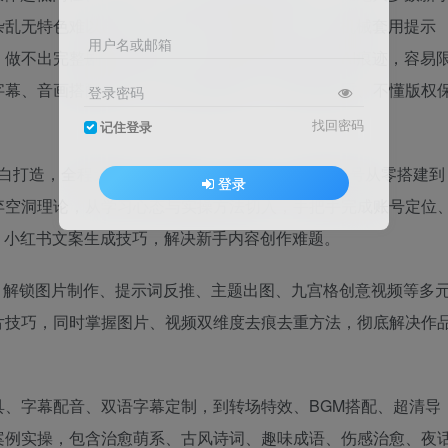
乱无特色难以起号；不懂AI工具底层逻辑，只会机械套用提示
用户名或邮箱
做不出完整剧情漫剧内容；生成的图文视频自带AI痕迹，容易
字幕、音画搭配杂乱、成片画质模糊；不会合规去重、不懂版权
登录密码
找回密码
记住登录
小白打造，全程无门槛、纯落地、全实操，打通从账号从零搭建到
登录
弃空洞理论，从学习心态与实操方法切入，手把手完成账号定位
、小红书文案生成技巧，解决新手内容创作难题。
法，解锁图片制作、提示词反推、主题出图、九宫格创意视频等多
片技巧，同时掌握图片、视频双维度去痕去重方法，彻底解决作
、字幕配音、双语字幕定制，到转场特效、BGM搭配、超清导
案例实操，包含治愈萌系、古风诗词、趣味成语、伤感治愈、夜