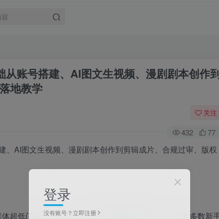
础从账号搭建、AI图文生视频、漫剧剧本创作
落地教学
关注
432
77
登录
没有账号？立即注册
媒体超低门槛、高流量、长生命周期的黄金赛道，但绝大多数新