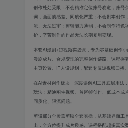
创作处处受限：不会精准定位账号赛道，账号杂
词，画面质感差、同质化严重；不会剧本创作，
流、无法过审；剪辑能力薄弱，不会制作特色
护，辛苦制作的作品无法长期复用变现。
本套AI漫剧+短视频实战课，专为零基础创作
漫剧成片、合规变现的完整创作链路。课程摒
主页设置、IP人设规划，配套专属短视频口播
在AI素材创作板块，深度讲解AI工具底层用
玩法；精通图生视频、首尾帧创作、低成本成
同质化、限流问题。
剪辑部分全覆盖剪映全套实操，从基础界面工具
出，全方位提升成片质感。课程搭配超多真实