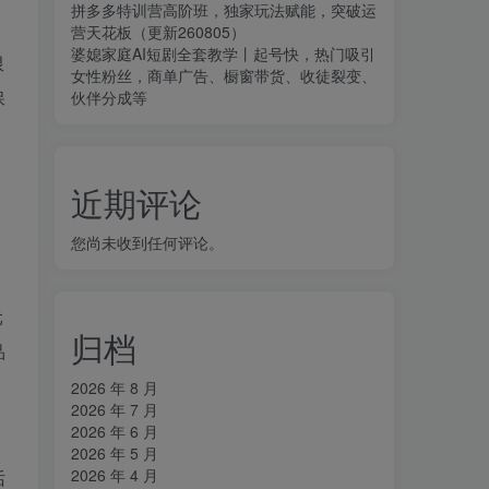
拼多多特训营高阶班，独家玩法赋能，突破运
营天花板（更新260805）
婆媳家庭AI短剧全套教学丨起号快，热门吸引
限
女性粉丝，商单广告、橱窗带货、收徒裂变、
保
伙伴分成等
近期评论
、
您尚未收到任何评论。
元
归档
品
2026 年 8 月
2026 年 7 月
2026 年 6 月
2026 年 5 月
2026 年 4 月
话