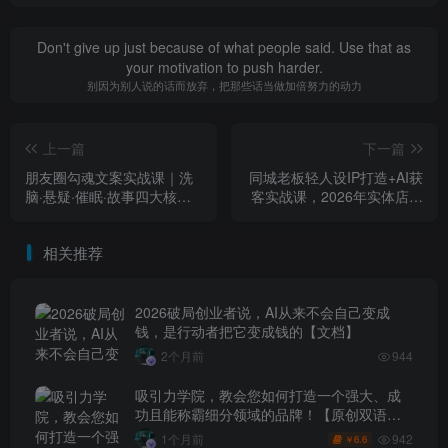
Don't give up just because of what people said. Use that as
your motivation to push harder.
别因为别人说的话而放弃，把那些话当做加倍努力的动力
上一篇
下一篇
朋友圈勾魂文案实战课｜洗
同城老板轻人设IP打造+AI获
脑·悬疑·催眠·故事四大核心
客实战课，2026年实体店史
心法，吃透人性营销，实现
诗级机会，低成本撬动抖音-
朋友圈不销而售被动成交
视频号-小红书同城流量
相关推荐
2026破局创业者说，AI从来不会自己变成
钱，是行动者把它变成钱的【文档】
2个月前
944
吸引力学院，教会您如何打造一个强大、成
功且能称霸细分领域的品牌！【原创双语字
幕】
942
1个月前
6.6
￥