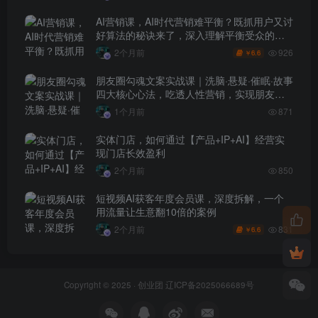
AI营销课，AI时代营销难平衡？既抓用户又讨
好算法的秘诀来了，深入理解平衡受众的需
求【原创双语字幕】
926
2个月前
6.6
￥
朋友圈勾魂文案实战课｜洗脑·悬疑·催眠·故事
四大核心心法，吃透人性营销，实现朋友圈
不销而售被动成交
1个月前
871
实体门店，如何通过【产品+IP+AI】经营实
现门店长效盈利
2个月前
850
短视频AI获客年度会员课，深度拆解，一个
用流量让生意翻10倍的案例
831
2个月前
6.6
￥
Copyright © 2025 ·
创业团
辽ICP备2025066689号