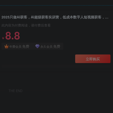
2025只做AI获客，AI超级获客实训营，低成本数字人短视频获客，单日引流100+
此内容为付费阅读，请付费后查看
8.8
￥
免费
免费
年费会员
永久会员
立即购买
THE END