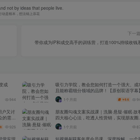
 and not by ideas that people live.
行动是根本，想法锦上添花
下一
带你成为IP和成交高手的训练营，打造100%持续收钱
己变成
吸引力学院，教会您如何打造一个强大、成
且能称霸细分领域的品牌！【原创双语字幕
9
944
1个月前
6.6
￥
用户又讨
朋友圈勾魂文案实战课｜洗脑·悬疑·催眠·故
众的需求
四大核心心法，吃透人性营销，实现朋友圈
销而售被动成交
926
1个月前
8
.6
】经营实现
短视频AI获客年度会员课，深度拆解，一个