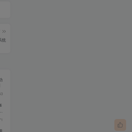
篇
系统
功
】
43
事
不
71
用