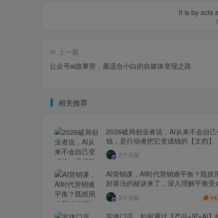
It is by acts
上一篇
公众号ai故事营，最适合小白的自媒体变现之路
相关推荐
2026破局创业者说，AI从来不会自
钱，是行动者把它变成钱的【文档】
2个月前
AI营销课，AI时代营销难平衡？既抓
好算法的秘诀来了，深入理解平衡受
【原创双语字幕】
2个月前
6
￥
实体门店，如何通过【产品+IP+AI