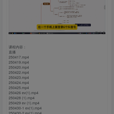
课程内容：
直播
250417.mp4
250419.mp4
250420.mp4
250422.mp4
250423.mp4
250424.mp4
250425.mp4
250426 ev(1).mp4
250428 (1).mp4
250429 ev (1).mp4
250430-1 ev(1).mp4
250430-2 ev(1).mp4