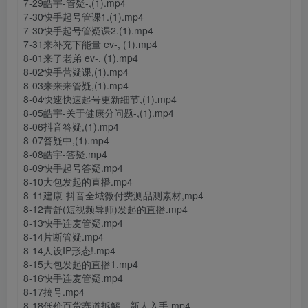
7-29皓宇-管疑-,(1).mp4
7-30快手起号管课1.(1).mp4
7-30快手起号管疑课2.(1).mp4
7-31来补充下能量 ev-, (1).mp4
8-01来了老弟 ev-, (1).mp4
8-02快手营疑课,(1).mp4
8-03来来来管疑,(1).mp4
8-04快速快速起号更新细节,(1).mp4
8-05皓宇-关于健康分问题-,(1).mp4
8-06抖音答疑,(1).mp4
8-07答疑中,(1).mp4
8-08皓宇-答疑.mp4
8-09快手起号答疑.mp4
8-10大包发起的直播.mp4
8-11建康-抖音全域微付费测品测素材,mp4
8-12青舒(短视频导师)发起的直播.mp4
8-13快手连麦管疑.mp4
8-14片断管疑.mp4
8-14人设IP形态!.mp4
8-15大包发起的直播1.mp4
8-16快手连麦管疑.mp4
8-17搞号.mp4
8-18低价百货赛道拆解，新人入手.mp4