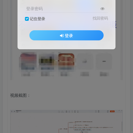
登录密码
找回密码
记住登录
登录
视频截图：