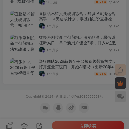
972
30天前
6.6
￥
直播话术留人变现训练营，知识IP直播运营
高手，14天速成计划，零基础进阶直播操盘
手
1个月前
962
红果漫剧拉新二创剪辑玩法实战课，暑假躺
賺新风口，单个新用户佣金7米，日入4位数
1个月前
953
野狼团队2026新版全平台短视频带货教学，
打开流量突破口，开始Ai带货（更新26年4月
25日）
952
1个月前
6.6
￥
Copyright © 2025 ·
创业团
辽ICP备2025066689号
0
立即购买