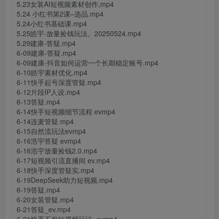
5.23女装AI短视频素材创作,mp4
5.24 小红书第2课–选品.mp4
5.24小红书基础课.mp4
5.25皓宇-放量捡钱玩法。20250524.mp4
5.29建康-答疑.mp4
6-09建康-答疑.mp4
6-09建康-抖音如何运营一个长期稳定账号.mp4
6-10皓宇素材优化.mp4
6-11快手起号深度管疑.mp4
6-12片段IP人设.mp4
6-13答疑.mp4
6-14快手短视频细节流程 evmp4
6-14连麦管疑.mp4
6-15自然流玩法evmp4
6-16浩宇答疑 evmp4
6-16浩宇放量捡钱2.0.mp4
6-17短视频引流直播间 ev.mp4
6-18快手深度管疑实.mp4
6-19DeepSeek助力短视频.mp4
6-19答疑.mp4
6-20女装管疑.mp4
6-21答疑_ev.mp4