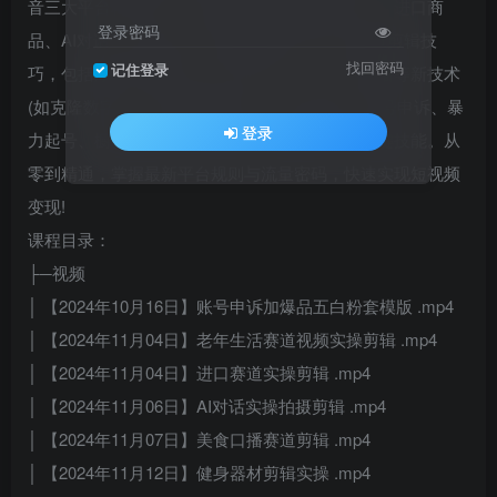
音​​三大平台核心玩法：剪辑实操​​：覆盖老年生活、进口商
登录密码
品、AI对话、美食口播、健身器材等20+热门赛道剪辑技
找回密码
记住登录
巧，包括爆款文案改写、数字人制作、半无人直播等新技术
(如克隆数字人、聚宝盆图文玩法); ​​运营进阶​​：账号申诉、暴
登录
力起号、橱窗开通、多账号管理、直播投流等关键技能。从
零到精通，掌握最新平台规则与流量密码，快速实现短视频
变现!​​
课程目录：
├─视频
│ 【2024年10月16日】账号申诉加爆品五白粉套模版 .mp4
│ 【2024年11月04日】老年生活赛道视频实操剪辑 .mp4
│ 【2024年11月04日】进口赛道实操剪辑 .mp4
│ 【2024年11月06日】AI对话实操拍摄剪辑 .mp4
│ 【2024年11月07日】美食口播赛道剪辑 .mp4
│ 【2024年11月12日】健身器材剪辑实操 .mp4