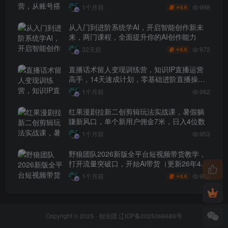
具让賺钱更简单
998
1个月前
6.6
￥
从入门到进阶系统学AI，开启智能创作新未
来，两门课程，全面提升你的AI创作能力
972
32天前
6.6
￥
直播话术留人变现训练营，知识IP直播运营
高手，14天速成计划，零基础进阶直播操盘
手
1个月前
962
红果漫剧拉新二创剪辑玩法实战课，暑假躺
賺新风口，单个新用户佣金7米，日入4位数
1个月前
953
野狼团队2026新版全平台短视频带货教学，
打开流量突破口，开始Ai带货（更新26年4月
25日）
952
1个月前
6.6
￥
Copyright © 2025 ·
创业团
辽ICP备2025066689号