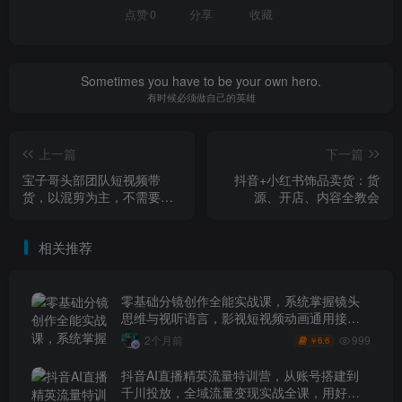
点赞
0
分享
收藏
Sometimes you have to be your own hero.
有时候必须做自己的英雄
上一篇
下一篇
宝子哥头部团队短视频带
抖音+小红书饰品卖货：货
货，以混剪为主，不需要真
源、开店、内容全教会
人出镜，不需要拍摄
相关推荐
零基础分镜创作全能实战课，系统掌握镜头
思维与视听语言，影视短视频动画通用接单
技能
999
2个月前
6.6
￥
抖音AI直播精英流量特训营，从账号搭建到
千川投放，全域流量变现实战全课，用好工