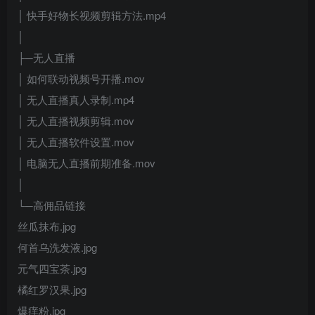
│ 快手好物长视频剪辑方法.mp4
│
├─无人直播
│ 如何联动视频号开播.mov
│ 无人直播真人录制.mp4
│ 无人直播视频剪辑.mov
│ 无人直播软件设置.mov
│ 电脑无人直播前期准备.mov
│
└─高佣品链接
丝瓜抹布.jpg
何首乌洗发液.jpg
元气四宝茶.jpg
橘红罗汉果.jpg
爆痒粉.jpg