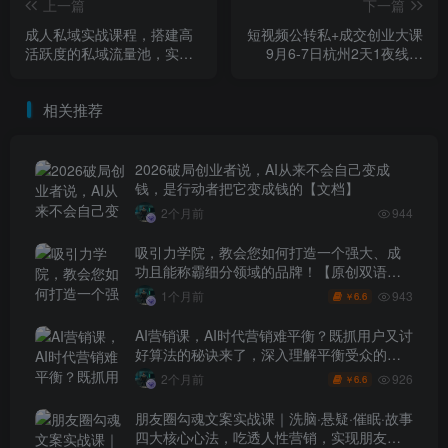
上一篇
下一篇
成人私域实战课程，搭建高
短视频公转私+成交创业大课
活跃度的私域流量池，实现
9月6-7日杭州2天1夜线下
持续稳定的业绩增长
课，搞定成交难关，打通公
域+私域卡
相关推荐
2026破局创业者说，AI从来不会自己变成
钱，是行动者把它变成钱的【文档】
2个月前
944
吸引力学院，教会您如何打造一个强大、成
功且能称霸细分领域的品牌！【原创双语字
幕】
943
1个月前
6.6
￥
AI营销课，AI时代营销难平衡？既抓用户又讨
好算法的秘诀来了，深入理解平衡受众的需
求【原创双语字幕】
926
2个月前
6.6
￥
朋友圈勾魂文案实战课｜洗脑·悬疑·催眠·故事
四大核心心法，吃透人性营销，实现朋友圈