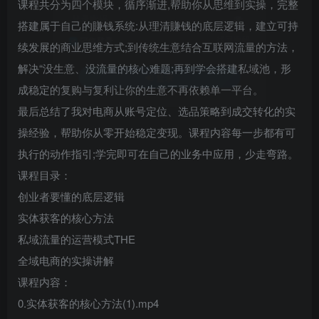
课程共分为四个模块，循序渐进,帮助你从思维到实操，完整
登录密码
搭建属于自己的賺钱系统:从理清賺钱的底层逻辑，建立可持
找回密码
记住登录
续发展的商业思维方式;到传统生意结合互联网流量的方法，
解决“没生意、没流量的核心难题;再到学会搭建私域池，形
登录
成稳定的复购与复利让你的生意不再依赖单一平台。
最后总结了我对电商从账号定位、选品策略到成交转化的实
操经验，帮助你从零开始稳定变现。课程内容每一步都有可
执行的动作指引;学完即可在自己的业务中应用，少走弯路。
课程目录：
创业者要懂的底层逻辑
实体获客的核心方法
私域流量的运营模式THE
全域电商的实操讲解
课程内容：
0.实体获客的核心方法(1).mp4