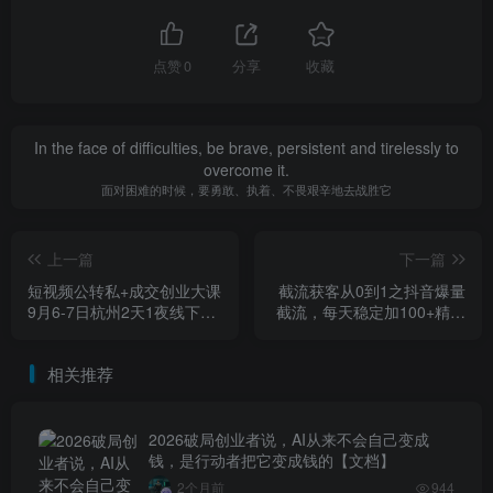
点赞
0
分享
收藏
In the face of difficulties, be brave, persistent and tirelessly to
overcome it.
面对困难的时候，要勇敢、执着、不畏艰辛地去战胜它
上一篇
下一篇
短视频公转私+成交创业大课
截流获客从0到1之抖音爆量
9月6-7日杭州2天1夜线下
截流，每天稳定加100+精准
课，搞定成交难关，打通公
粉，适用于各行业
域+私域卡
相关推荐
2026破局创业者说，AI从来不会自己变成
钱，是行动者把它变成钱的【文档】
2个月前
944