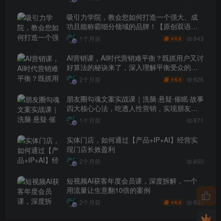
吸引力学院，教会您如何打造一个强大、成
功且能称霸细分领域的品牌！【原创双语字
幕】
943
1个月前
6.6
￥
AI营销课，AI时代营销难平衡？既抓用户又讨
好算法的秘诀来了，深入理解平衡受众的需
求【原创双语字幕】
926
2个月前
6.6
￥
朋友圈勾魂文案实战课｜洗脑·悬疑·催眠·故事
四大核心心法，吃透人性营销，实现朋友圈
不销而售被动成交
1个月前
871
实体门店，如何通过【产品+IP+AI】经营实
现门店长效盈利
2个月前
850
短视频AI获客年度会员课，深度拆解，一个
用流量让生意翻10倍的案例
831
2个月前
6.6
￥