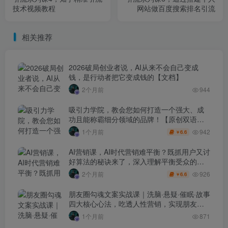
技术视频教程
网站做百度搜索排名引流
相关推荐
2026破局创业者说，AI从来不会自己变成
钱，是行动者把它变成钱的【文档】
2个月前
944
吸引力学院，教会您如何打造一个强大、成
功且能称霸细分领域的品牌！【原创双语字
幕】
942
1个月前
6.6
￥
AI营销课，AI时代营销难平衡？既抓用户又讨
好算法的秘诀来了，深入理解平衡受众的需
求【原创双语字幕】
926
2个月前
6.6
￥
朋友圈勾魂文案实战课｜洗脑·悬疑·催眠·故事
四大核心心法，吃透人性营销，实现朋友圈
不销而售被动成交
1个月前
871