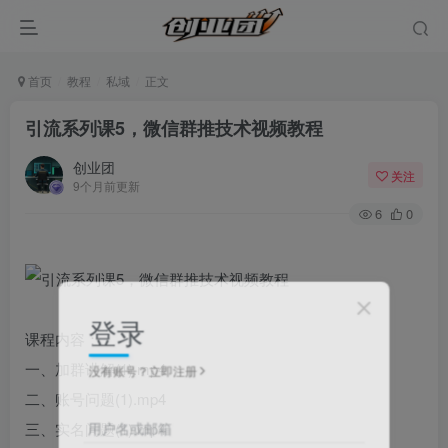
首页
教程
私域
正文
引流系列课5，微信群推技术视频教程
创业团
关注
9个月前更新
6
0
登录
课程内容：
一、加群讲解(1).mp4
没有账号？立即注册
二、账号问题(1).mp4
用户名或邮箱
三、实名问题(1).mp4