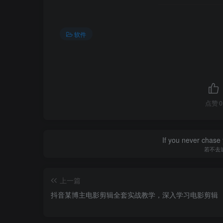
软件
点赞
0
If you never chase 
若不去
上一篇
抖音某博主电影剪辑全套实战教学，深入学习电影剪辑