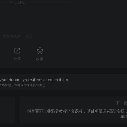
THE END
喜欢就支持一下吧
分享
收藏
your dream, you will never catch them.
追逐梦想，你将永远无法抓住梦想
下一
抖音百万主播混剪教程全套课程，基础剪辑课+高阶实操
单