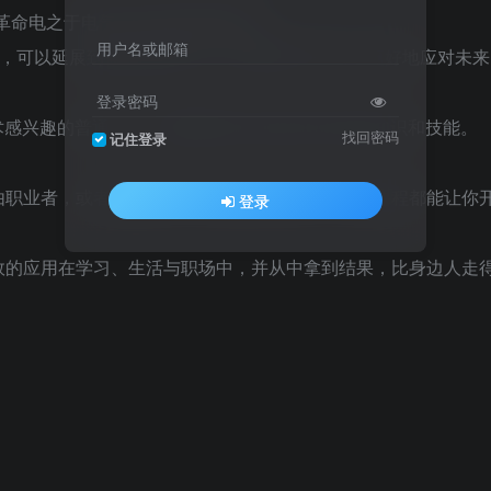
业革命电之于电气时代来的更加猛烈。
用户名或邮箱
通，可以延展到你所处的行业，并发挥巨大作用，更好地应对未来
登录密码
术感兴趣的普通人，本课程都将为你提供有价值的知识和技能。
找回密码
记住登录
由职业者，或者你想兼职，做副业甚至创业，这套课程都能让你
登录
效的应用在学习、生活与职场中，并从中拿到结果，比身边人走