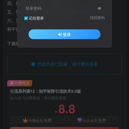
四、找蓝海问题工具使用教程,mp4
登录密码
五、5分钟回答一个问题(适合所有行业),mp4
找回密码
记住登录
六、知乎安全留联系方式技巧.mp4
和平短阵引流技术2.0版,emmx
登录
下载链接
此处内容已隐藏，请付费后查看
付费阅读
引流系列课12：知乎矩阵引流技术2.0版
此内容为付费阅读，请付费后查看
8.8
￥
免费
免费
年费会员
永久会员