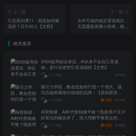
上一篇
下一篇
引流系列课11：我是如何截
全年可做的稳定变现项目，
流的？日引30人【文档】
无需露脸直播小游戏，稳定
收益高，日入1k+，零门槛轻
松入局【揭秘】
相关推荐
2026破局创业者说，AI从来不会自己变成
钱，是行动者把它变成钱的【文档】
2个月前
944
吸引力学院，教会您如何打造一个强大、成
功且能称霸细分领域的品牌！【原创双语字
幕】
943
1个月前
6.6
￥
AI营销课，AI时代营销难平衡？既抓用户又讨
好算法的秘诀来了，深入理解平衡受众的需
求【原创双语字幕】
926
2个月前
6.6
￥