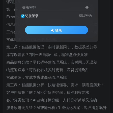
课程大纲
登录密码
第一课：AI自动化办公时代，从第一张多维表格开始
找回密码
记住登录
Excel数据处理繁琐？用3步操作提升50%以上效率
信息杂乱难查找？一键搭建智能数据库，资料快速调取
登录
工作任务总是撞档期？快速搞定排期表，避免任务冲突
实战演练：日程管理-任务排期
第二课：智能数据管理：实时更新同步，数据误差归零
库存误差多？7图一表自动生成，精准盘点快又准
商品信息分散？零代码搭建管理系统，实时同步无误差
物流追踪难？可视化看板实时更新，发货提速5倍
实战演练：零成本搭建商品管理系统
第三课：智能数据分析：快速读懂客户需求，满意度飙升！
客户想法难了解？AI秒定位关键词，精准洞察需求
客户分类繁琐？AI自动打标分组，人群分析简单又准确
服务改进无头绪？AI智能分析+生成优化方案，客户满意飙升