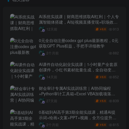
AI系统实战课｜财商思维抓取AI红利｜个人专
属智能体搭建，AI短视频直播变现+职场效率
升级全套教程
913
12天前
6.6
￥
0元全自动注册codex gpt plus最新教程，0元
获取GPT Plus权益，手把手详细教学
2个月前
882
AI课件自动化副业实战课｜1小时量产全套原
创课件，小红书素材批量生成，全自动变现
管线复刻，半年卖3000单
852
14天前
6.6
￥
财会审计专属AI实战训练营｜AI协同编程
+Python审计工具箱+Excel VBA加载项落地
（更新0710）
839
27天前
6.6
￥
0基础到AI高手第3期全能实战课，精通AI提
示词+绘画+文案+PPT+视频，全方位提升效
率与副业收益
815
2个月前
6.6
￥