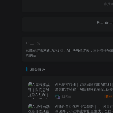
点赞
0
Real dream
上一篇
智能多维表格训练营2期，AI+飞书多维表，三分钟干完
周的活
相关推荐
AI系统实战课｜财商思维抓取AI红利
属智能体搭建，AI短视频直播变现+
升级全套教程
12天前
6
￥
AI课件自动化副业实战课｜1小时量
创课件，小红书素材批量生成，全自