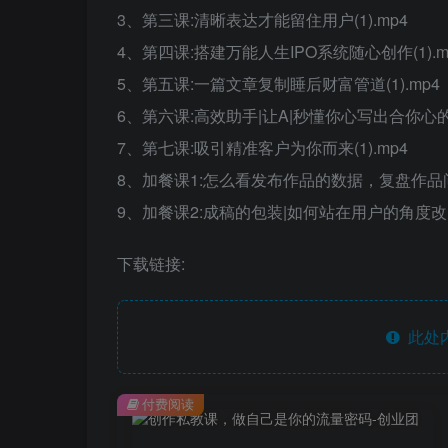
3、第三课:清晰表达才能留住用户(1).mp4
4、第四课:搭建万能人生IPO系统随心创作(1).m
5、第五课:一篇文章复制睡后财富管道(1).mp4
6、第六课:高效助手|让A|秒懂你心写出合你心的文
7、第七课:吸引精准客户为你而来(1).mp4
8、加餐课1:怎么看发布作品的数据，复盘作品问题
9、加餐课2:成稿的包装|如何站在用户的角度改出
下载链接:
此处
付费阅读