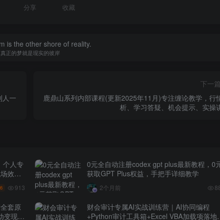
分享
收藏
 is the other shore of reality.
真正的梦就是现实的彼岸
下一
别人一
鹿鼎山系列内部课程(更新2025年11月)专注缠论教学，行
析、学习答疑、机会提示、实操
｜个人专
0元全自动注册codex gpt plus最新教程，0
职场效率
获取GPT Plus权益，手把手详细教学
913
2个月前
8
.6
产全套原
财会审计专属AI实战训练营｜AI协同编程
动变现管
+Python审计工具箱+Excel VBA加载项落地