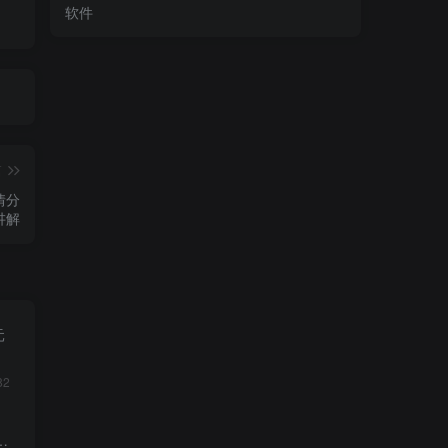
软件
篇
情分
讲解
元
82