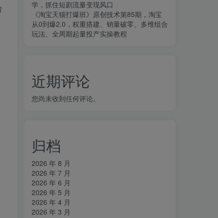
学，抓住短剧流量变现风口
阶
《淘宝天猫打爆班》原创技术第85期，淘宝
从0到爆2.0，权重搭建、销量破零、多维组合
玩法、全周期起量投产实操教程
近期评论
您尚未收到任何评论。
归档
2026 年 8 月
2026 年 7 月
2026 年 6 月
2026 年 5 月
2026 年 4 月
2026 年 3 月