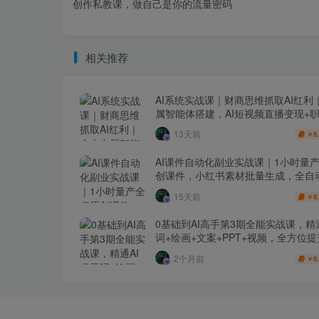
创作私教课，做自己是你的流量密码
相关推荐
AI系统实战课｜财商思维抓取AI红利
属智能体搭建，AI短视频直播变现+
升级全套教程
13天前
6
￥
AI课件自动化副业实战课｜1小时量
创课件，小红书素材批量生成，全自
线复刻，半年卖3000单
15天前
6
￥
0基础到AI高手第3期全能实战课，精
词+绘画+文案+PPT+视频，全方位
与副业收益
2个月前
6
￥