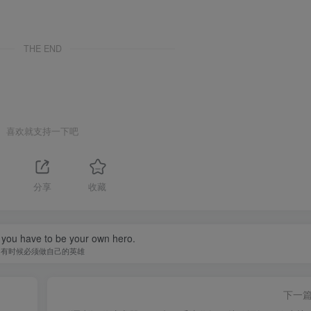
THE END
喜欢就支持一下吧
分享
收藏
you have to be your own hero.
有时候必须做自己的英雄
下一