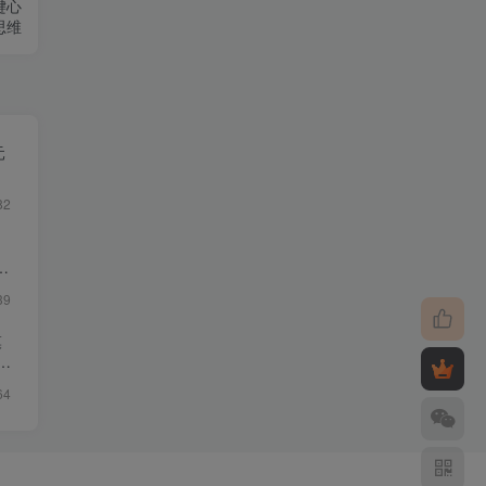
键心
思维
元
82
39
模
产
64