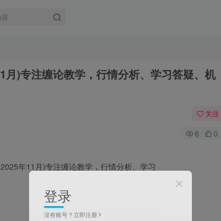
年11月)专注缠论教学，行情分析、学习答疑、机
关注
6
0
登录
没有账号？立即注册