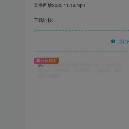
直播回放2025.11.19.mp4
下载链接:
此处
付费阅读