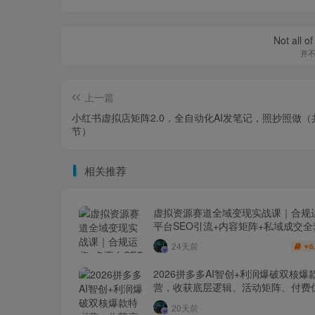
Not all o
并
上一篇
小红书虚拟店矩阵2.0，全自动化AI发笔记，照抄照做（
节）
相关推荐
虚拟资源赛道全域变现实战课｜合规
平台SEO引流+内容矩阵+私域成交
玩法
24天前
6
￥
2026拼多多AI智创+利润爆破双核爆
营，收获底层逻辑、活动矩阵、付费优
1打爆SOP
20天前