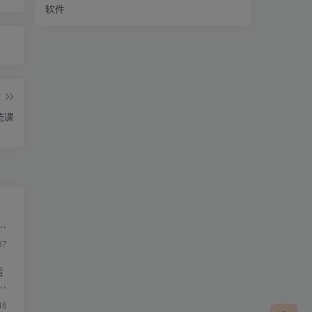
软件
篇
统课
・
87
运
46