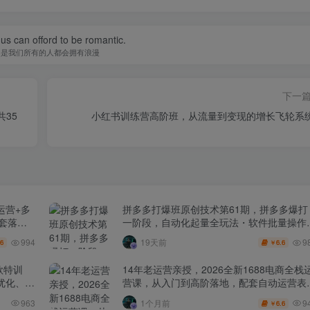
f us can offord to be romantic.
不是我们所有的人都会拥有浪漫
下一
共35
小红书训练营高阶班，从流量到变现的增长飞轮系
运营+多
拼多多打爆班原创技术第61期，拼多多爆打
全套落地
一阶段，自动化起量全玩法・软件批量操作
投产优化・大促矩阵实战课
994
9
19天前
.6
6.6
￥
款特训
14年老运营亲授，2026全新1688电商全栈
化、0-
营课，从入门到高阶落地，配套自动运营表
+工具包+直播诊断等
9
963
1个月前
6.6
￥