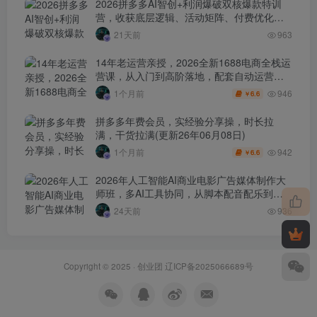
2026拼多多AI智创+利润爆破双核爆款特训
营，收获底层逻辑、活动矩阵、付费优化、
0-1打爆SOP
21天前
963
14年老运营亲授，2026全新1688电商全栈运
营课，从入门到高阶落地，配套自动运营表
+工具包+直播诊断等
946
1个月前
6.6
￥
拼多多年费会员，实经验分享操，时长拉
满，干货拉满(更新26年06月08日)
942
1个月前
6.6
￥
2026年人工智能AI商业电影广告媒体制作大
师班，多AI工具协同，从脚本配音配乐到电
影级短片、品牌广告全流程实战（中英字
24天前
936
幕）
Copyright © 2025 ·
创业团
辽ICP备2025066689号