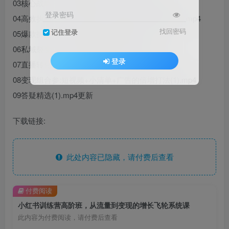
03核心战略:平台规则破局与增长飞轮搭建(1).mp4
登录密码
04高效执行:日计划-周复盘-月战略SOP运营体系(1).mp4
找回密码
记住登录
05爆款拆解:内容对标基因复刻流量密码(1).mp4
06私域裂变:从0到1搭建高净值用户池(1).mp4
登录
07直播转化:高ROI直播间人货场配置策略(1).mp4
08变现组合参:短视频+小清单+广告的倍增打法(1).mp4
09答疑精选(1).mp4更新
下载链接:
此处内容已隐藏，请付费后查看
付费阅读
小红书训练营高阶班，从流量到变现的增长飞轮系统课
此内容为付费阅读，请付费后查看