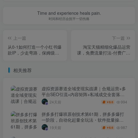
Time and experience heals pain.
时间和经历会抚平一切伤痛
上一篇
下一篇
从0-1如何打造一个小红书爆
淘宝天猫精细化爆品运营
款IP，少走弯路，保姆级教
课，免费流量打法-付费广告
程
放大-利润增长-三大核心痛
点，一次全部解决
相关推荐
虚拟资源赛道全域变现实战课｜合规运营+多
平台SEO引流+内容矩阵+私域成交全套落地
玩法
994
24天前
6.6
￥
拼多多打爆班原创技术第61期，拼多多爆打
一阶段，自动化起量全玩法・软件批量操
作・投产优化・大促矩阵实战课
987
19天前
6.6
￥