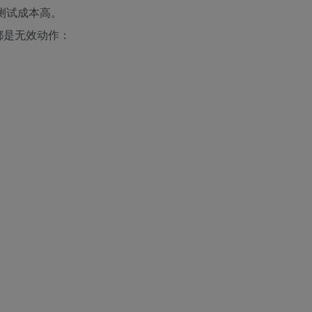
测试成本高。
都是无效动作：
。
。