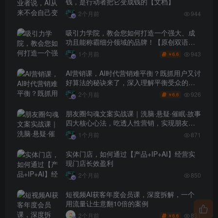
钱，是行动者把它变成钱的【文档】
2个月前
944
吸引力学院，教会您如何打造一个强大、成
功且能称霸细分领域的品牌！【原创双语字
幕】
943
1个月前
6.6
￥
AI营销课，AI时代营销难平衡？既抓用户又讨
好算法的秘诀来了，深入理解平衡受众的需
求【原创双语字幕】
926
2个月前
6.6
￥
朋友圈勾魂文案实战课｜洗脑·悬疑·催眠·故事
四大核心心法，吃透人性营销，实现朋友圈
不销而售被动成交
1个月前
871
实体门店，如何通过【产品+IP+AI】经营实
现门店长效盈利
2个月前
850
短视频AI获客年度会员课，深度拆解，一个
用流量让生意翻10倍的案例
831
2个月前
6.6
￥