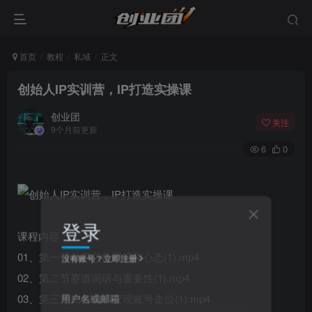
首页
教程
私域
正文
创始人IP实训营，IP打造实操课
创业团
关注
9个月前更新
6
0
登录
课程内容：
01、第一节做IP必备思维和心态(1).mp4
没有账号？立即注册
02、第二节赛道调研与重要性(1).mp4
用户名或邮箱
03、第三节如何做高变现账号走位(1).mp4