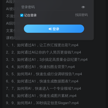
AI应用效果不佳，感觉无实际用途。
登录密码
AI资讯繁多，难以落地实践。
找回密码
记住登录
不清楚AI的具体应用场景。
AI回答空洞，缺乏实用性。
登录
文案生成质量差，缺乏创意。
课程内容
1、1、如何通过A1，让工作汇报更出彩?,mp4
2、2、如何通过AI让你的个人简历更值钱?,mp4
3、3、如何通过A1，3步搞定高质量会议纪要?,mp4
4、4、如何通过A1，快速扣图去背景?,mp4
5、5、如何用A1，快速生成行业调研报告?,mp4
6、6、如何通过A1，快速生成数据图表?,mp4
7、7、如何用A!，快速进入一个专业领域?,mp4
8、8、如何通过A1，快速生成图片素材,mp4
9、9、如何用A1，30秒搞定创意Slogan?.mp4