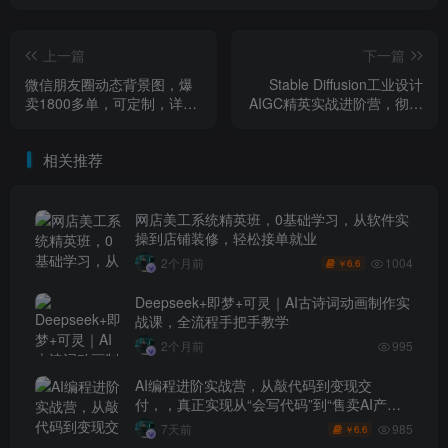
上一篇
下一篇
微信朋友圈动态背景图，爆
Stable Diffusion工业设计
卖1800多单，可定制，详细
AIGC精英实战进阶营，彻底
的玩法，1小时手把手教你学
颠覆传统设计流程，实现降
会制作
本增效
相关推荐
网店美工系统精英班，0基础学习，从软件实
操到店铺装修，轻松接单就业
1004
2个月前
6.6
￥
Deepseek+即梦+可灵｜AI古诗词动画制作实
战课，全流程手把手教学
2个月前
995
AI编程进阶实战营，从敲代码到变现交
付，，真正实现从“会写代码”到“售卖AI产品
盈利”的跨越
985
7天前
6.6
￥