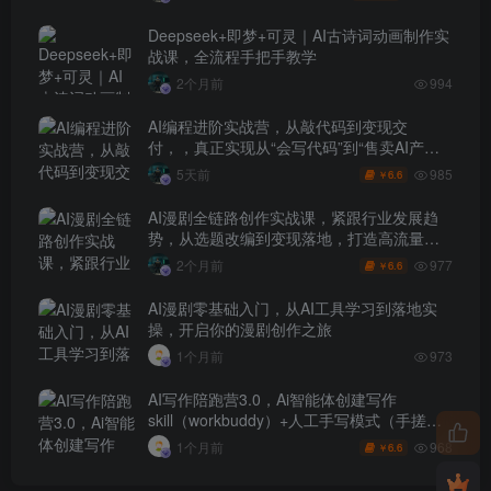
Deepseek+即梦+可灵｜AI古诗词动画制作实
战课，全流程手把手教学
2个月前
994
AI编程进阶实战营，从敲代码到变现交
付，，真正实现从“会写代码”到“售卖AI产品
盈利”的跨越
985
5天前
6.6
￥
AI漫剧全链路创作实战课，紧跟行业发展趋
势，从选题改编到变现落地，打造高流量优
质作品
977
2个月前
6.6
￥
AI漫剧零基础入门，从AI工具学习到落地实
操，开启你的漫剧创作之旅
1个月前
973
AI写作陪跑营3.0，Ai智能体创建写作
skill（workbuddy）+人工手写模式（手搓模
式），去除AI痕迹（头条号、公众号、百家
968
1个月前
6.6
￥
号）