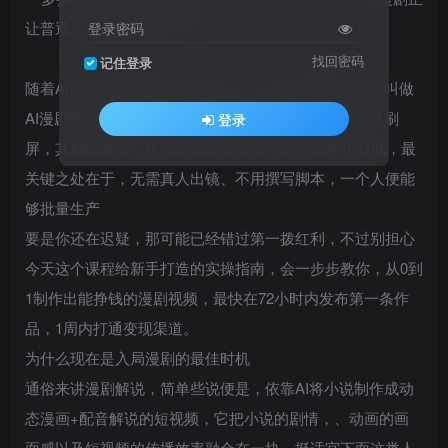
登录密码
找回密码
记住登录
随着AI技术呈现爆发式落地态势，有一种新型内容形态叫做
AI漫剧解说，正在，抖音、快手、视频号这类平台疯狂刷
登录
屏，其剧情紧凑，爽点还挺多且密集，制作成本10分低，最
关键之处在于，无需真人出镜、不用撰写脚本，一个人便能
够批量生产
要是你还在迟疑，那可能已经错过第一拨红利，不过别担心
今天这个课程给新手打造的实操指南，会一步步教你，从0到
1制作出能挣钱的漫剧视频，最快在72小时内发布第一条作
品，1周内打通变现渠道。
为什么现在是入局漫剧的最佳时机
通俗来讲漫剧解说，简单些说便是，依靠AI将小说制作成动
态漫画+配音解说的短视频，它把小说的剧情，、动画的画
面感以及短视频的传播效率融合在一块，挺适宜下面这类人