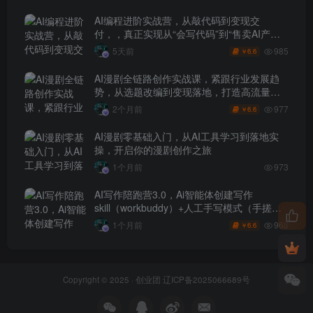
AI编程进阶实战营，从敲代码到变现交
付，，真正实现从“会写代码”到“售卖AI产品
盈利”的跨越
985
5天前
6.6
￥
AI漫剧全链路创作实战课，紧跟行业发展趋
势，从选题改编到变现落地，打造高流量优
质作品
977
2个月前
6.6
￥
AI漫剧零基础入门，从AI工具学习到落地实
操，开启你的漫剧创作之旅
1个月前
973
AI写作陪跑营3.0，Ai智能体创建写作
skill（workbuddy）+人工手写模式（手搓模
式），去除AI痕迹（头条号、公众号、百家
968
1个月前
6.6
￥
号）
Copyright © 2025 ·
创业团
辽ICP备2025066689号