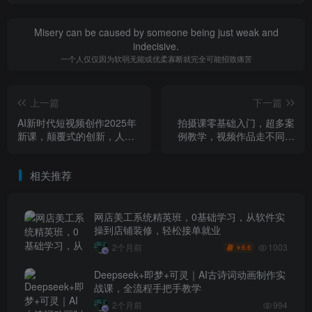
Misery can be caused by someone being just weak and
indecisive.
一个人仅仅因为软弱无能或优柔寡断就完全可能招致痛苦
上一篇
下一篇
AI新时代短视频创作2025年
拍摄课零基础入门，超多案
新课，​颠覆式的创新，人人
例教学，视频作品走不同角
都是天才策划
度来呈现，最终形成完整的
作品
相关推荐
网店美工系统精英班，0基础学习，从软件实
操到店铺装修，轻松接单就业
1003
2个月前
6.6
￥
Deepseek+即梦+可灵｜AI古诗词动画制作实
战课，全流程手把手教学
2个月前
994