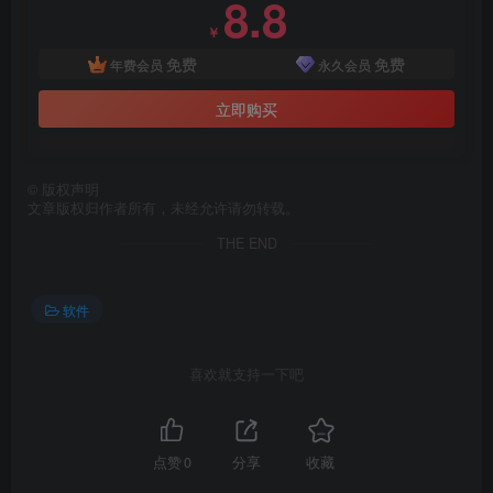
8.8
￥
免费
免费
年费会员
永久会员
立即购买
©
版权声明
文章版权归作者所有，未经允许请勿转载。
THE END
软件
喜欢就支持一下吧
点赞
0
分享
收藏