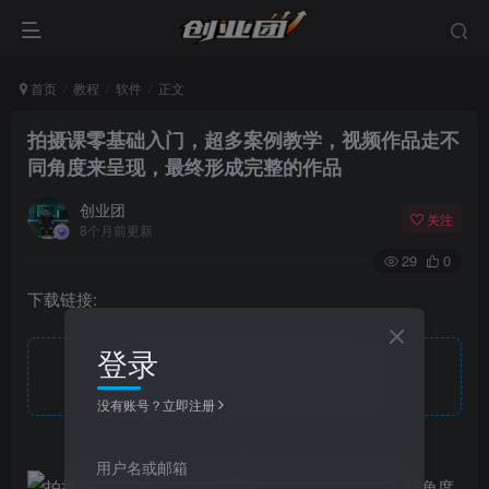
首页
教程
软件
正文
拍摄课零基础入门，超多案例教学，视频作品走不
同角度来呈现，最终形成完整的作品
创业团
关注
8个月前更新
29
0
下载链接:
登录
此处内容已隐藏，请付费后查看
没有账号？立即注册
用户名或邮箱