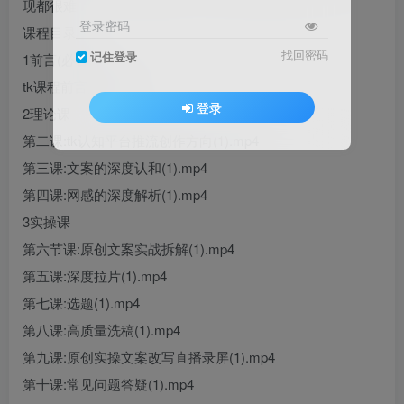
现都很难
登录密码
课程目录
找回密码
记住登录
1前言(必看)
tk课程前言介绍(1)
登录
2理论课
第二课:tk认知平台推流创作方向(1).mp4
第三课:文案的深度认和(1).mp4
第四课:网感的深度解析(1).mp4
3实操课
第六节课:原创文案实战拆解(1).mp4
第五课:深度拉片(1).mp4
第七课:选题(1).mp4
第八课:高质量洗稿(1).mp4
第九课:原创实操文案改写直播录屏(1).mp4
第十课:常见问题答疑(1).mp4