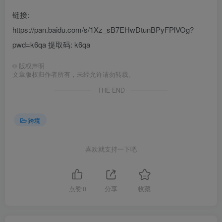
链接:
https://pan.baidu.com/s/1Xz_sB7EHwDtunBPyFPlVOg?
pwd=k6qa 提取码: k6qa
©
版权声明
文章版权归作者所有，未经允许请勿转载。
THE END
跨境
喜欢就支持一下吧
点赞
0
分享
收藏