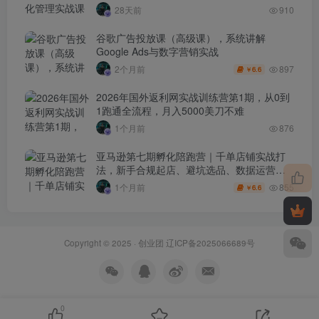
户分层全流程落地教程
28天前
910
谷歌广告投放课（高级课），系统讲解
Google Ads与数字营销实战
897
2个月前
6.6
￥
2026年国外返利网实战训练营第1期，从0到
1跑通全流程，月入5000美刀不难
1个月前
876
亚马逊第七期孵化陪跑营｜千单店铺实战打
法，新手合规起店、避坑选品、数据运营全
落地（更新0625）
855
1个月前
6.6
￥
Copyright © 2025 ·
创业团
辽ICP备2025066689号
0