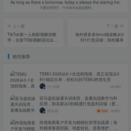
As long as there s tomorrow, today s always the startng lne.
只要还有明天，今天就永远是起跑线
上一篇
下一篇
TikTok第一人称影视解说教
海外拼多多temu钱攻略从0
学，全新TK影视解说玩法，
到1打造店铺，轻松爆单
带你出海賺美刀
相关推荐
TEMU 2026从0-1全流程指南，真正实现从0
到1稳定出单，轻松玩转TEMU跨境生意
1个月前
950
亚马逊实操通关训练营，直播实战教学与AI
应用，助卖家从0到精通打造盈利店铺（更新
7月3日）
931
35天前
6.6
￥
跨境电商客户开发与精细化管理实战课｜海
外精准客源挖掘、询盘转化、老客维护、客