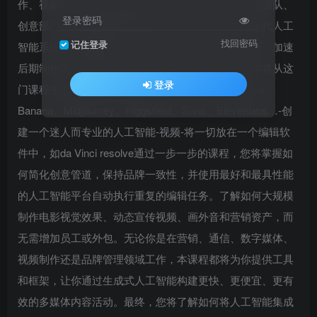
作、视频制作和自动化多媒体活动。该课程专为营销团队、
登录密码
创意部门、代理机构和商业专业人士设计，揭示了现代人工
找回密码
记住登录
智能系统如何根据提示生成图像、将脚本转换为动画、加速
后期制作工作流程以及在全球市场中进行本地化。你将从这
登录
门课程中学到什么？如何:-使用、VEO 3,Sora 2,Nano
Banana、Midjourney、Higgsfield、Suno、Elevenlabs…-创
建一个迷人而专业的人工智能-视频-将一切放在一个编辑软
件中，如da Vinci resolve通过一步一步的课程，您将掌握如
何简化创意管道，保持品牌一致性，并使用最好和最具性能
的人工智能平台自动执行重复的编辑任务。了解如何大规模
制作电影视觉效果、动态宣传视频、画外音和营销资产，而
无需增加员工或外包。无论你是在营销、通信、数字媒体、
视频制作还是品牌管理领域工作，本课程都将为你提供工具
和框架，让你通过生成式人工智能构建更快、更便宜、更有
效的多媒体内容活动。最终，您将了解如何将人工智能集成