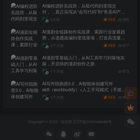
AI编程进阶实战营，从敲代码到变现交
付，，真正实现从“会写代码”到“售卖AI产品
盈利”的跨越
985
6天前
6.6
￥
AI漫剧全链路创作实战课，紧跟行业发展趋
势，从选题改编到变现落地，打造高流量优
质作品
977
2个月前
6.6
￥
AI漫剧零基础入门，从AI工具学习到落地实
操，开启你的漫剧创作之旅
1个月前
973
AI写作陪跑营3.0，Ai智能体创建写作
skill（workbuddy）+人工手写模式（手搓模
式），去除AI痕迹（头条号、公众号、百家
968
1个月前
6.6
￥
号）
Copyright © 2025 ·
创业团
辽ICP备2025066689号