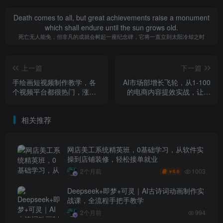
Death comes to all, but great achievements raise a monument
which shall endure until the sun grows old.
死亡无人能免，但非凡的成就会树起一座纪念碑，它将一直立到太阳冷却之时
上一篇
下一篇
手绘画短视频制作教学，各
AI市场部增长飞轮，从1-100
个视频平台都很热门，涨粉
的电商内容提效实战，让优
变现两不误
质内容成为你的流量引擎
相关推荐
网店美工系统精英班，0基础学习，从软件实
操到店铺装修，轻松接单就业
1003
2个月前
6.6
￥
Deepseek+即梦+可灵｜AI古诗词动画制作实
战课，全流程手把手教学
2个月前
994