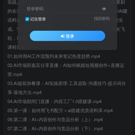
实战。拆解了从内容预判、批量创作到竞品分析、爆款复刻
登录密码
的全流程，用AI搭建自己的“内容工厂”。比如，用飞书和AI建
找回密码
记住登录
语料库、自动拆解200篇笔记、甚至实现千人千面的视觉生
成。学完你不仅能解放双手，更能获得一套可复制的增长飞
登录
轮，让优质内容成为你的流量引擎。
课程目录：
01.如何用AI工作流预判未来笔记热度趋势.mp4
02.AI市场部嘉宾分享直播：AI如何赋能短视频创作+直播运
营.mp4
03.AI超前加餐课：AI实操原理-工具选取-沟通技巧-提示词分
享-落地方法.mp4
04.AI市场部闭门直播：内容工厂1.0搭建课.mp4
05.第一课：如何用飞书配方＋ai搭建优质语料库.mp4
06.第二课：AI×内容创作与竞品分析（上）.mp4
07.第二课：AI×内容创作与竞品分析（下）.mp4