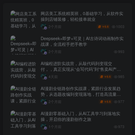
网店美工系统精英班，0基础学习，从软件实
操到店铺装修，轻松接单就业
1003
2个月前
6.6
￥
Deepseek+即梦+可灵｜AI古诗词动画制作实
战课，全流程手把手教学
2个月前
993
AI编程进阶实战营，从敲代码到变现交
付，，真正实现从“会写代码”到“售卖AI产品
盈利”的跨越
985
4天前
6.6
￥
AI漫剧全链路创作实战课，紧跟行业发展趋
势，从选题改编到变现落地，打造高流量优
质作品
977
2个月前
6.6
￥
AI漫剧零基础入门，从AI工具学习到落地实
操，开启你的漫剧创作之旅
1个月前
973