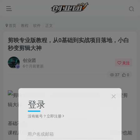
首页
教程
软件
正文
剪映专业版教程，从0基础到实战项目落地，小白
秒变剪辑大神
创业团
关注
6个月前更新
37
0
登录
没有账号？立即注册
基础不担心
课程从0基础开始讲解，即使从没接触过这个行业的同学也能
用户名或邮箱