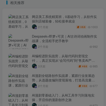
相关推荐
网店美工系统精英班，0基础学习，从软件实
操到店铺装修，轻松接单就业
1003
2个月前
6.6
￥
Deepseek+即梦+可灵｜AI古诗词动画制作实
战课，全流程手把手教学
2个月前
992
AI编程进阶实战营，从敲代码到变现交
付，，真正实现从“会写代码”到“售卖AI产品
盈利”的跨越
985
3天前
6.6
￥
AI漫剧全链路创作实战课，紧跟行业发展趋
势，从选题改编到变现落地，打造高流量优
质作品
977
2个月前
6.6
￥
AI漫剧零基础入门，从AI工具学习到落地实
操，开启你的漫剧创作之旅
1个月前
973