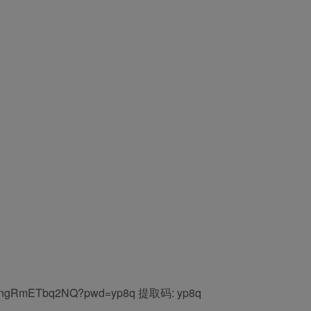
B3ungRmETbq2NQ?pwd=yp8q 提取码: yp8q