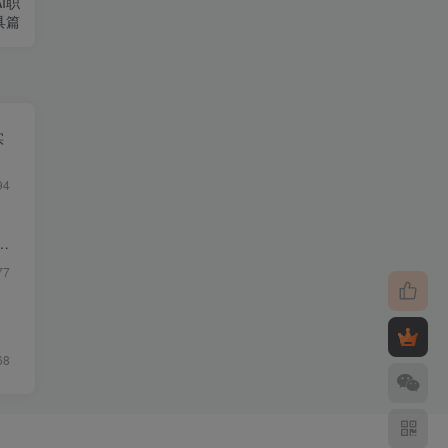
I职
具篇
实
94
质
77
68