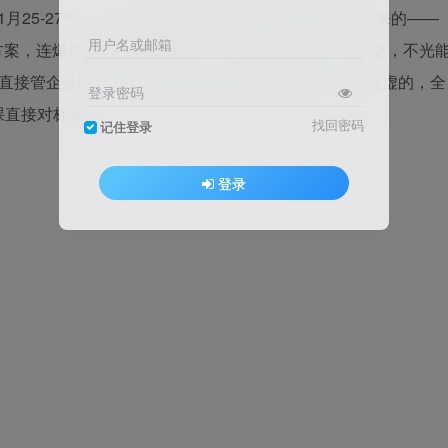
月25-27号）。这门3天AI课，是陈厂长带着实战干货来的——
用户名或邮箱
方案，连爆款内容都能批量出；第二天直接练AI主动成交，不光
AI直接管企业降本，最后带你摸透智能体的商机。全程没虚的，全
登录密码
课直接对标结果。
找回密码
记住登录
登录