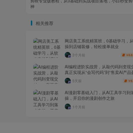
剪映专业版教程，从0基础到实战项目落地，小白秒变剪
神
相关推荐
网店美工系统精英班，0基础学习，
操到店铺装修，轻松接单就业
2个月前
6.6
￥
AI编程进阶实战营，从敲代码到变现
真正实现从“会写代码”到“售卖AI产品
跨越
5天前
6
￥
AI漫剧零基础入门，从AI工具学习到
操，开启你的漫剧创作之旅
1个月前