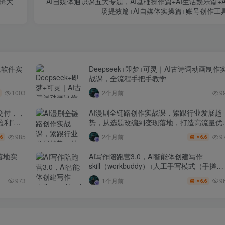
辑大
AI自媒体通识课五大专题，AI基础操作篇+AI生活娱乐篇+A
场提效篇+AI自媒体实操篇+账号创作工
从软件实
Deepseek+即梦+可灵｜AI古诗词动画制作
战课，全流程手把手教学
1003
2个月前
9
交付，，
AI漫剧全链路创作实战课，紧跟行业发展趋
盈利”的
势，从选题改编到变现落地，打造高流量优
作品
985
9
2个月前
.6
6.6
￥
落地实
AI写作陪跑营3.0，Ai智能体创建写作
skill（workbuddy）+人工手写模式（手搓模
式），去除AI痕迹（头条号、公众号、百家
9
973
1个月前
6.6
￥
号）