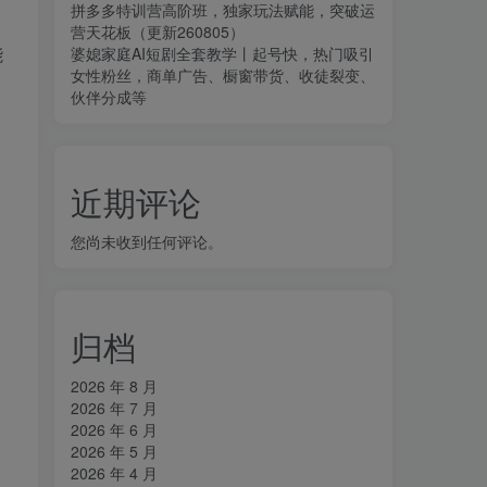
拼多多特训营高阶班，独家玩法赋能，突破运
营天花板（更新260805）
能
婆媳家庭AI短剧全套教学丨起号快，热门吸引
女性粉丝，商单广告、橱窗带货、收徒裂变、
伙伴分成等
近期评论
您尚未收到任何评论。
归档
2026 年 8 月
2026 年 7 月
2026 年 6 月
2026 年 5 月
2026 年 4 月