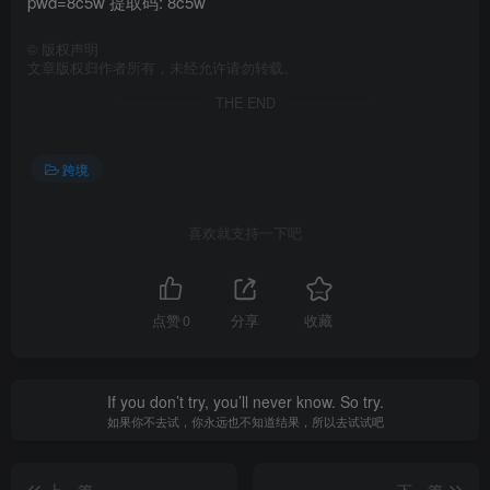
pwd=8c5w 提取码: 8c5w
©
版权声明
文章版权归作者所有，未经允许请勿转载。
THE END
跨境
喜欢就支持一下吧
点赞
0
分享
收藏
If you don’t try, you’ll never know. So try.
如果你不去试，你永远也不知道结果，所以去试试吧
上一篇
下一篇