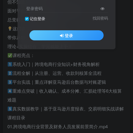
但不知道从哪里入手
登录密码
面对平台对账、头程分摊、外汇结算…
找回密码
记住登录
总觉得流程复杂、无从下手？
这门课专为财务人打造
登录
带你从0到1搞懂跨境电商全盘账务
理论+实操结合，学完就能上手！
课程亮点：
系统入门｜跨境电商行业知识+财务视角解析
流程全解｜从注册、运营、收款到核算全流程
平台实战｜重点详解亚马逊后台数据与对账逻辑
重难点突破｜收入确认、成本分摊、汇损处理等6大核算
难题
真实数据教学｜基于亚马逊月度报表、交易明细实战讲解
课程目录
01.跨境电商行业背景及财务人员发展前景简介.mp4