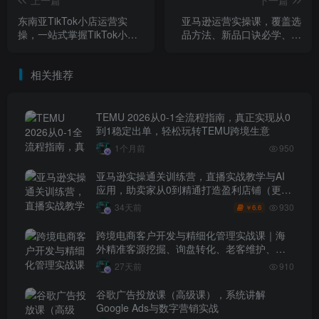
东南亚TikTok小店运营实
亚马逊运营实操课，覆盖选
操，一站式掌握TikTok小店
品方法、新品口诀必学、广
运营全流程，只教能立即上
告最新打法等全流程，打造
手的实操动作
跨境爆款店铺
相关推荐
TEMU 2026从0-1全流程指南，真正实现从0
到1稳定出单，轻松玩转TEMU跨境生意
1个月前
950
亚马逊实操通关训练营，直播实战教学与AI
应用，助卖家从0到精通打造盈利店铺（更新
7月3日）
930
34天前
6.6
￥
跨境电商客户开发与精细化管理实战课｜海
外精准客源挖掘、询盘转化、老客维护、客
户分层全流程落地教程
27天前
910
谷歌广告投放课（高级课），系统讲解
Google Ads与数字营销实战