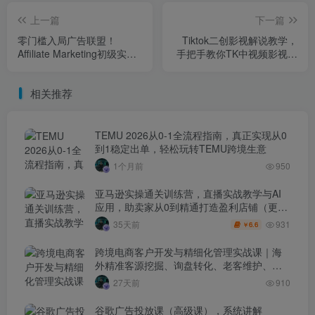
上一篇
下一篇
零门槛入局广告联盟！
Tiktok二创影视解说教学，
Affiliate Marketing初级实战
手把手教你TK中视频影视解
课程，小白轻松上手
说賺美金
相关推荐
TEMU 2026从0-1全流程指南，真正实现从0
到1稳定出单，轻松玩转TEMU跨境生意
1个月前
950
亚马逊实操通关训练营，直播实战教学与AI
应用，助卖家从0到精通打造盈利店铺（更新
7月3日）
931
35天前
6.6
￥
跨境电商客户开发与精细化管理实战课｜海
外精准客源挖掘、询盘转化、老客维护、客
户分层全流程落地教程
27天前
910
谷歌广告投放课（高级课），系统讲解