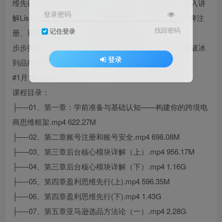
维先行，掌握五大选品方法论与产品开发核心策略。深入讲
登录密码
解Listing打造全流程——建立关键词库、文案优化、品牌注
找回密码
记住登录
册、视觉呈现，直至FBA发货与物流管理。
步步拆解，步步为营。从账号安全到选品开发，从广告破冰
登录
到品牌构筑，长期主义学习，指向的是长期盈利目标。
#1月19日更新
课程目录：
├──01、第一章：学前准备与基础认知——构建你的跨境电
商思维框架.mp4 622.27M
├──02、第二章账号注册和账号安全.mp4 698.08M
├──03、第三章后台核心模块详解（上）.mp4 956.17M
├──04、第三章后台核心模块详解（下）.mp4 1.16G
├──05、第四章盈利思维先行(上).mp4 596.35M
├──06、第四章盈利思维先行(下).mp4 1.43G
├──07、第五章亚马逊选品方法论（一）.mp4 2.28G