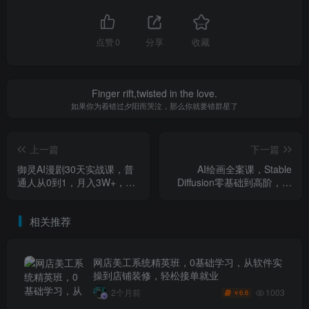
点赞
0
分享
收藏
Finger rift,twisted in the love.
如果你为着错过夕阳而哭泣，那么你就要错群星了
上一篇
下一篇
御灵AI漫剧30天实战课，普
AI绘画全案课，Stable
通人从0到1，月入3W+，别
Diffusion零基础到高阶，全
错过这个百亿级新赛（完
方位掌握AIGC视觉生成技能
结）
相关推荐
网店美工系统精英班，0基础学习，从软件实
操到店铺装修，轻松接单就业
1003
2个月前
6.6
￥