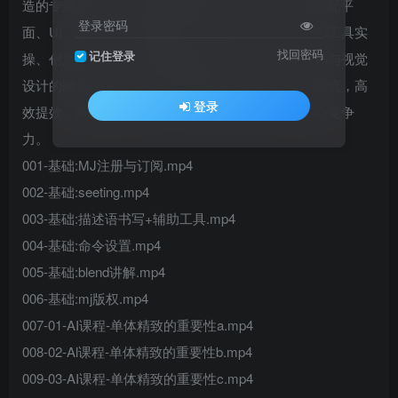
造的专属AI教学！拒绝通用AI课的泛化教学，精准匹配平
登录密码
面、UI、品牌、电商视觉等设计师的核心需求，从AI工具实
找回密码
记住登录
操、创意生成、设计改图到商业落地，全链路拆解AI与视觉
设计的融合技巧，手把手教你把AI融入日常设计工作流，高
登录
效提效、解锁创意新可能，夯实AI时代设计师的核心竞争
力。
001-基础:MJ注册与订阅.mp4
002-基础:seeting.mp4
003-基础:描述语书写+辅助工具.mp4
004-基础:命令设置.mp4
005-基础:blend讲解.mp4
006-基础:mj版权.mp4
007-01-AI课程-单体精致的重要性a.mp4
008-02-Al课程-单体精致的重要性b.mp4
009-03-AI课程-单体精致的重要性c.mp4