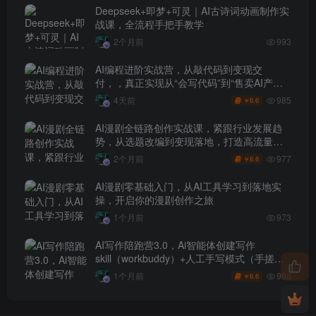
Deepseek+即梦+可灵｜AI古诗词动画制作实
战课，全流程手把手教学
2个月前
993
AI编程进阶实战营，从敲代码到变现交
付，，真正实现从“会写代码”到“售卖AI产品
盈利”的跨越
985
4天前
6.6
￥
AI漫剧全链路创作实战课，紧跟行业发展趋
势，从选题改编到变现落地，打造高流量优
质作品
977
2个月前
6.6
￥
AI漫剧零基础入门，从AI工具学习到落地实
操，开启你的漫剧创作之旅
1个月前
973
AI写作陪跑营3.0，Ai智能体创建写作
skill（workbuddy）+人工手写模式（手搓模
式），去除AI痕迹（头条号、公众号、百家
968
1个月前
6.6
￥
号）