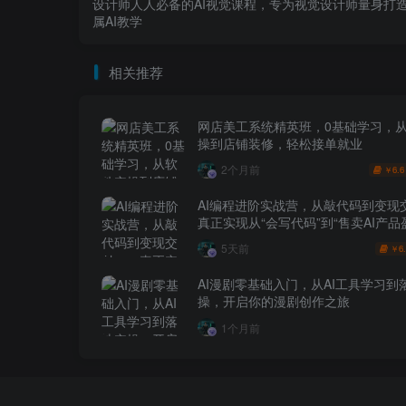
设计师人人必备的AI视觉课程，专为视觉设计师量身打
属AI教学
相关推荐
网店美工系统精英班，0基础学习，
操到店铺装修，轻松接单就业
2个月前
6.6
￥
AI编程进阶实战营，从敲代码到变现
真正实现从“会写代码”到“售卖AI产品
跨越
5天前
6
￥
AI漫剧零基础入门，从AI工具学习到
操，开启你的漫剧创作之旅
1个月前