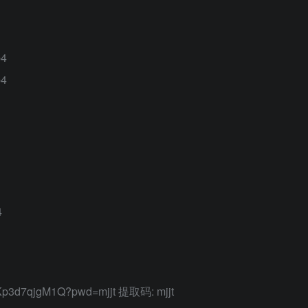
4
4
4
VKp3d7qjgM1Q?pwd=mjjt 提取码: mjjt