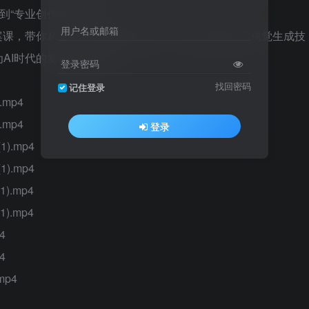
到“专业创作者”的进阶。
用户名或邮箱
案课，带你从基础认知到高阶实战，全方位掌握AIGC视觉生成技
AI时代的复合型创作者。
登录密码
找回密码
记住登录
.mp4
.mp4
登录
1).mp4
1).mp4
).mp4
).mp4
4
4
mp4