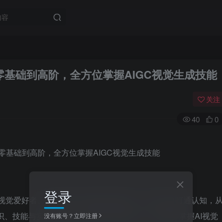
usion零基础到高阶，全方位掌握AIGC视觉生成技能
关注
40
0
登录
C视觉爱好者、创作者打造的体系化课程，以“从0到1打通认知，
知识、技能与实战方法论，拒绝碎片化教学，让你逐步掌握AI视觉
没有账号？立即注册