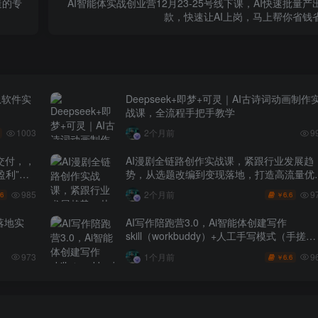
造的专
AI智能体实战创业营12月23-25号线下课，AI快速批量产
款，快速让AI上岗，马上帮你省钱
从软件实
Deepseek+即梦+可灵｜AI古诗词动画制作
战课，全流程手把手教学
1003
2个月前
9
交付，，
AI漫剧全链路创作实战课，紧跟行业发展趋
盈利”的
势，从选题改编到变现落地，打造高流量优
作品
985
9
2个月前
.6
6.6
￥
落地实
AI写作陪跑营3.0，Ai智能体创建写作
skill（workbuddy）+人工手写模式（手搓模
式），去除AI痕迹（头条号、公众号、百家
9
973
1个月前
6.6
￥
号）