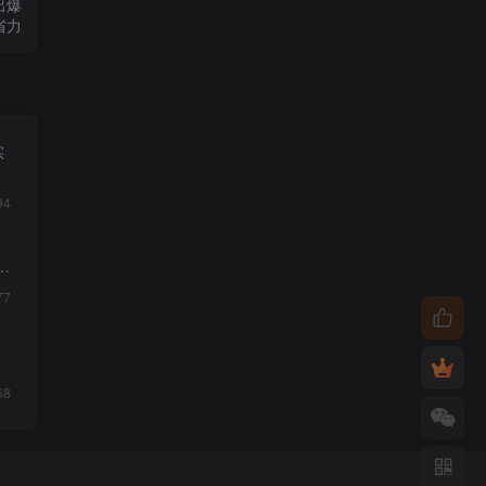
出爆
省力
实
94
质
77
68