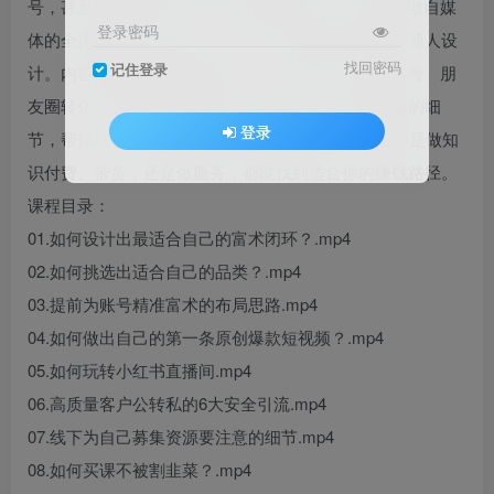
号，甚至怎么用AI提效、怎么挑课不踩坑——覆盖你做自媒
登录密码
体的全周期痛点。抖音、小红书、视频号做起来的普通人设
找回密码
记住登录
计。内容涵盖短视频爆款逻辑、个人IP打造、直播起号、朋
友圈转化、私域成交全链路。不讲虚词，只拆能落地的细
登录
节，帮你从0到1搭建能持续变现的账号体系。无论你是做知
识付费、带货，还是做服务，都能找到适合你的賺钱路径。
课程目录：
01.如何设计出最适合自己的富术闭环？.mp4
02.如何挑选出适合自己的品类？.mp4
03.提前为账号精准富术的布局思路.mp4
04.如何做出自己的第一条原创爆款短视频？.mp4
05.如何玩转小红书直播间.mp4
06.高质量客户公转私的6大安全引流.mp4
07.线下为自己募集资源要注意的细节.mp4
08.如何买课不被割韭菜？.mp4