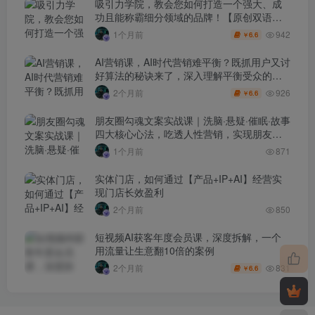
吸引力学院，教会您如何打造一个强大、成
功且能称霸细分领域的品牌！【原创双语字
幕】
942
1个月前
6.6
￥
AI营销课，AI时代营销难平衡？既抓用户又讨
好算法的秘诀来了，深入理解平衡受众的需
求【原创双语字幕】
926
2个月前
6.6
￥
朋友圈勾魂文案实战课｜洗脑·悬疑·催眠·故事
四大核心心法，吃透人性营销，实现朋友圈
不销而售被动成交
1个月前
871
实体门店，如何通过【产品+IP+AI】经营实
现门店长效盈利
2个月前
850
短视频AI获客年度会员课，深度拆解，一个
用流量让生意翻10倍的案例
831
2个月前
6.6
￥