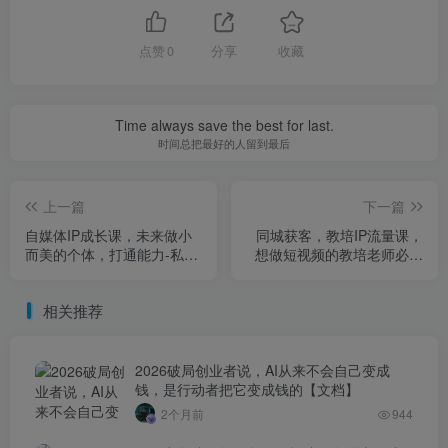
点赞
0
分享
收藏
Time always save the best for last.
时间总把最好的人留到最后
上一篇
下一篇
自媒体IP成长课，未来做小
同城获客，教培IP流量课，
而美的个体，打通能力-私
想做短视频的教培老师必听
域-公域成长闭环，实现个人
课程
自媒体流量变现
相关推荐
2026破局创业者说，AI从来不会自己变成
钱，是行动者把它变成钱的【文档】
2个月前
944