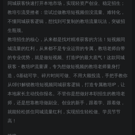
同城获客快速打开本地市场，实现轻资产创业、稳定招生；
教培引流受挫者：尝试过做教培短视频但没流量、难转化，
不懂同城获客逻辑，想找到可复制的教培流量玩法，突破招
生瓶颈。
教培招生的核心，从来都是找对精准获客的方法！短视频同
城流量的红利，从来都不是专业运营的专属，教培老师自带
的专业优势，就是做短视频、打造IP的最大底气！这款同城
获客・教培IP流量课，专为想做短视频的教培老师量身打
造，0基础可学、碎片时间可做、不用大额投流，手把手教你
从0到1解锁教培短视频同城获客逻辑，打造专属教培IP，让
本地家长主动找你报名。不管你是想做好本职招生的教培老
师，还是想靠教培做副业、创业的新手，跟着学、跟着做，
就能轻松抓住同城流量红利，实现招生轻松做、学员节节
高！