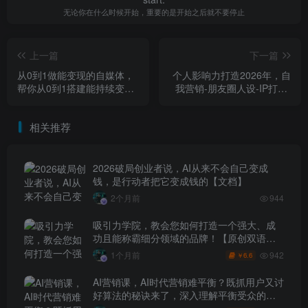
无论你在什么时候开始，重要的是开始之后就不要停止
上一篇
下一篇
从0到1做能变现的自媒体，
个人影响力打造2026年，自
帮你从0到1搭建能持续变现
我营销-朋友圈人设-IP打造-
的账号体系（更新2026）
公域私域-商业闭环
相关推荐
2026破局创业者说，AI从来不会自己变成
钱，是行动者把它变成钱的【文档】
2个月前
944
吸引力学院，教会您如何打造一个强大、成
功且能称霸细分领域的品牌！【原创双语字
幕】
942
1个月前
6.6
￥
AI营销课，AI时代营销难平衡？既抓用户又讨
好算法的秘诀来了，深入理解平衡受众的需
求【原创双语字幕】