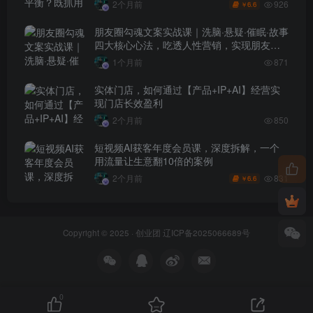
926
2个月前
6.6
￥
朋友圈勾魂文案实战课｜洗脑·悬疑·催眠·故事
四大核心心法，吃透人性营销，实现朋友圈
不销而售被动成交
1个月前
871
实体门店，如何通过【产品+IP+AI】经营实
现门店长效盈利
2个月前
850
短视频AI获客年度会员课，深度拆解，一个
用流量让生意翻10倍的案例
831
2个月前
6.6
￥
Copyright © 2025 ·
创业团
辽ICP备2025066689号
0