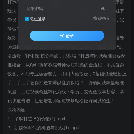
打造教培专属IP，拍的视频没流量、不吸粉？不懂同城流量
登录密码
玩法，无法精准触达本地家长，短视频涨粉却难转化成线下
找回密码
记住登录
学员？有线上运营基础，却摸不透教培赛道的流量逻辑，账
号做了很久依旧没起色？
登录
这款同城获客・教培IP流量课，是专为想做短视频的教培老
师量身打造的实战课程！聚焦教培行业特性，直击“获客难、
引流贵、转化低”核心痛点，把教培IP打造与同城精准获客深
度结合，从0到1拆解教培老师做短视频的全流程，不用复杂
设备、不用专业运营能力、不用大额投流，0基础也能轻松上
手，手把手教你打造有辨识度的教培IP，撬动同城海量精准
流量，把短视频粉丝转化为线下学员，实现低成本获客、学
员快速倍增，让教培老师靠短视频轻松做好同城招生！
课程内容：
1、了解打造IP的价值(1).mp4
2、新媒体时代的机遇与挑战(1).mp4