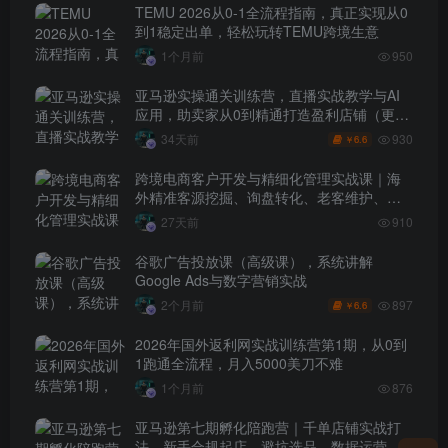
TEMU 2026从0-1全流程指南，真正实现从0
到1稳定出单，轻松玩转TEMU跨境生意
1个月前
950
亚马逊实操通关训练营，直播实战教学与AI
应用，助卖家从0到精通打造盈利店铺（更新
7月3日）
930
34天前
6.6
￥
跨境电商客户开发与精细化管理实战课｜海
外精准客源挖掘、询盘转化、老客维护、客
户分层全流程落地教程
27天前
910
谷歌广告投放课（高级课），系统讲解
Google Ads与数字营销实战
897
2个月前
6.6
￥
2026年国外返利网实战训练营第1期，从0到
1跑通全流程，月入5000美刀不难
1个月前
876
亚马逊第七期孵化陪跑营｜千单店铺实战打
法，新手合规起店、避坑选品、数据运营全