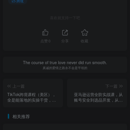
跨境
喜欢就支持一下吧
点赞
0
分享
收藏
The course of true love never did run smooth.
真诚的爱情之路永不会是平坦的
上一篇
下一篇
TikTok跨境课程（美区），
亚马逊运营全阶实战课，从
全是能落地的实操干货，快
账号安全到选品开发，从广
速搭建起自己的TK小店
告破冰到品牌构筑（更新
2026）
相关推荐