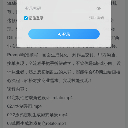
SD基础操作，却不懂商业Prompt撰写、画面优化、交付规
登录密码
范，接不到订单、賺不到钱？
找回密码
记住登录
这款AIGC绘画商业实战班，专为想靠SD商业绘画接单变
现、对接商业项目的人群量身打造！全程聚焦SD（Stable
登录
Diffusion）商业绘画全流程，拒绝空泛的兴趣教学，主打“商
业实战、流程化落地、可接单、能变现”，从商业需求对接、
Prompt精准撰写、画面生成优化，到作品交付、甲方沟通、
接单变现，全流程手把手拆解教学，不管你是0基础小白、设
计从业者，还是想拓展副业的人群，都能学会SD商业绘画核
心流程，轻松对接商业需求、实现技能变现！
课程内容：
01定制性游戏角色设计_rotato.mp4
02.1炼制漫画.mp4
02.2涂鸦定制生成游戏场景.mp4
03草图生成游戏角色rotato.mp4