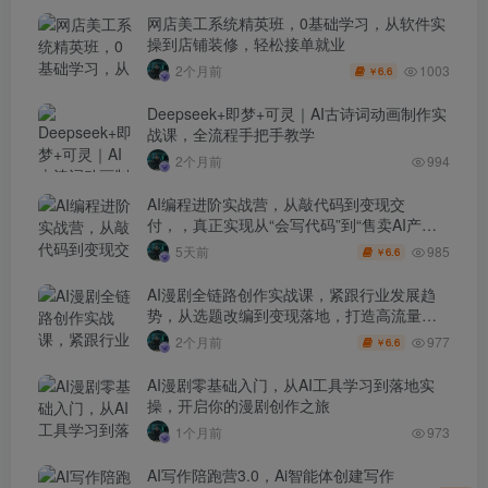
网店美工系统精英班，0基础学习，从软件实
操到店铺装修，轻松接单就业
1003
2个月前
6.6
￥
Deepseek+即梦+可灵｜AI古诗词动画制作实
战课，全流程手把手教学
2个月前
994
AI编程进阶实战营，从敲代码到变现交
付，，真正实现从“会写代码”到“售卖AI产品
盈利”的跨越
985
5天前
6.6
￥
AI漫剧全链路创作实战课，紧跟行业发展趋
势，从选题改编到变现落地，打造高流量优
质作品
977
2个月前
6.6
￥
AI漫剧零基础入门，从AI工具学习到落地实
操，开启你的漫剧创作之旅
1个月前
973
AI写作陪跑营3.0，Ai智能体创建写作