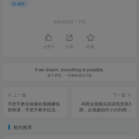
软件
喜欢就支持一下吧
点赞
0
分享
收藏
If we dream, everything is possible.
敢于梦想，一切都将成为可能
上一篇
下一篇
手把手教你做爆款视频赚钱
AI商业视频实战训练营第3
剪映课，手把手教学拉流涨
期，从视频创作小白到商单
粉、选品策略和接单运营
大神，普通人也能月入5位数
（更新2026）
相关推荐