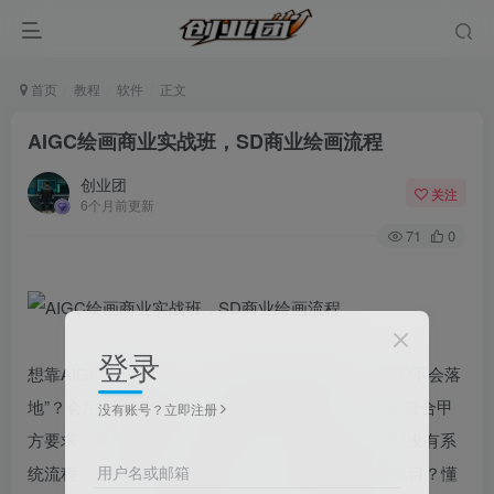
首页
教程
软件
正文
AIGC绘画商业实战班，SD商业绘画流程
创业团
关注
6个月前更新
71
0
登录
想靠AIGC绘画变现，却卡在“懂绘画不懂商业、会SD不会落
地”？会用SD生成画面，却摸不透商业需求，作品不符合甲
没有账号？立即注册
方要求、通不过审核？0基础想入门SD商业绘画，却没有系
用户名或邮箱
统流程，盲目摸索、反复踩坑，无法对接真实商业项目？懂