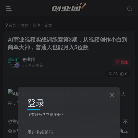
首页
教程
软件
正文
AI商业视频实战训练营第3期，从视频创作小白到
商单大神，普通人也能月入5位数
创业团
关注
6个月前更新
38
0
登录
没有账号？立即注册
想靠商业视频接单变现，却卡在小白入门？不会拍视频、不
会剪辑、不懂脚本，连基础操作都摸不透？羡慕别人靠商业
用户名或邮箱