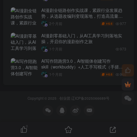
AI漫剧全链路创作实战课，紧跟行业发展趋
势，从选题改编到变现落地，打造高流量优
质作品
977
2个月前
6.6
￥
AI漫剧零基础入门，从AI工具学习到落地实
操，开启你的漫剧创作之旅
1个月前
973
AI写作陪跑营3.0，Ai智能体创建写作
skill（workbuddy）+人工手写模式（手搓模
式），去除AI痕迹（头条号、公众号、百家
968
1个月前
6.6
￥
号）
Copyright © 2025 ·
创业团
辽ICP备2025066689号
0