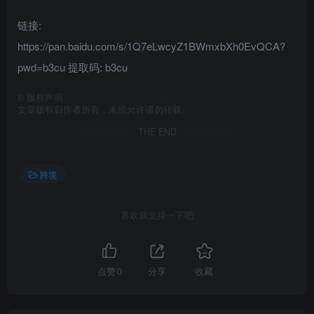
链接:
https://pan.baidu.com/s/1Q7eLwcyZ1BWmxbXh0EvQCA?
pwd=b3cu 提取码: b3cu
©
版权声明
文章版权归作者所有，未经允许请勿转载。
THE END
跨境
喜欢就支持一下吧
点赞
0
分享
收藏