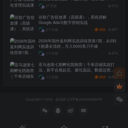
户分层全流程落地教程
27天前
910
谷歌广告投放课（高级课），系统讲解
Google Ads与数字营销实战
897
2个月前
6.6
￥
2026年国外返利网实战训练营第1期，从0到
1跑通全流程，月入5000美刀不难
1个月前
876
亚马逊第七期孵化陪跑营｜千单店铺实战打
法，新手合规起店、避坑选品、数据运营全
落地（更新0625）
855
1个月前
6.6
￥
Copyright © 2025 ·
创业团
辽ICP备2025066689号
0