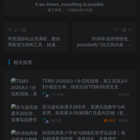
If we dream, everything is possible.
敢于梦想，一切都将成为可能
上一篇
下一篇
阿里国际站运营课程，教你
2026年油管情报包，
用新算法和AI工具，快速拉
youtube热门玩法风向标，助
升金品店铺权重，抢占平台
力创作者精准踩中风口，实
流量（更新2026）
现流量与变现的双重突破
相关推荐
（更新）
TEMU 2026从0-1全流程指南，真正实现从0
到1稳定出单，轻松玩转TEMU跨境生意
1个月前
950
亚马逊实操通关训练营，直播实战教学与AI
应用，助卖家从0到精通打造盈利店铺（更新
7月3日）
930
34天前
6.6
￥
跨境电商客户开发与精细化管理实战课｜海
外精准客源挖掘、询盘转化、老客维护、客