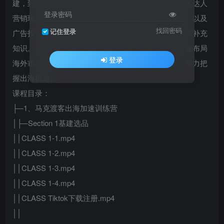
建，到店铺入驻、优化、结算的运营全流程；涵盖美区达人
登录密码
营销玩法、视频带货用户开发、直播推流与场景搭建，以及
找回密码
记住登录
广告投流预算与优化。更有亚马逊选品、独立站运营等补充
知识。聚焦实战，助你掌握平台规则与操作技巧，快速布局
登录
海外市场，是跨境电商创业者与从业者的干货指南，助力把
握出海机遇。
课程目录：
├─1、马克渡客出海加速训练营
│├─Section 1基建选品
││CLASS 1-1.mp4
││CLASS 1-2.mp4
││CLASS 1-3.mp4
││CLASS 1-4.mp4
││CLASS Tiktok下载注册.mp4
││