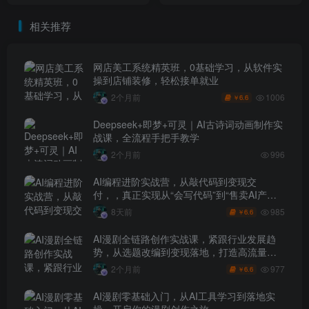
收益
相关推荐
网店美工系统精英班，0基础学习，从软件实
操到店铺装修，轻松接单就业
1006
2个月前
6.6
￥
Deepseek+即梦+可灵｜AI古诗词动画制作实
战课，全流程手把手教学
2个月前
996
AI编程进阶实战营，从敲代码到变现交
付，，真正实现从“会写代码”到“售卖AI产品
盈利”的跨越
985
8天前
6.6
￥
AI漫剧全链路创作实战课，紧跟行业发展趋
势，从选题改编到变现落地，打造高流量优
质作品
977
2个月前
6.6
￥
AI漫剧零基础入门，从AI工具学习到落地实
操，开启你的漫剧创作之旅