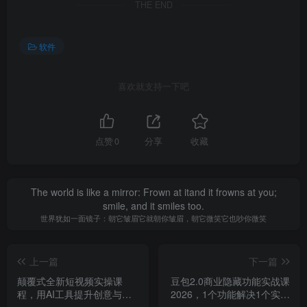
THE END
软件
喜欢就支持一下吧
点赞
0
分享
收藏
The world is like a mirror: Frown at itand it frowns at you;
smile, and it smiles too.
世界犹如一面镜子：朝它皱眉它就朝你皱眉，朝它微笑它也吵你微笑
上一篇
下一篇
颠覆式全新短视频实操课
豆包2.0商业隐藏功能实战课
程，用AI工具提升创意与效
2026，1个功能解决1个实际
率，把内容变成实实在在的
生意问题，学完就能用