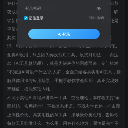
在什么场景；每天被繁琐的工作、重复的任务缠身，加班熬
登录密码
夜成常态，却不知道AI能帮自己减负；想靠AI提升效率、解
找回密码
记住登录
锁新技能，却被五花八门的工具搞晕，无从下手，最终还是
停留在“知道AI，不会用AI”的阶段。
登录
其实，AI从来不是“高大上的技术”，而是能融入工作、生
活、副业，帮我们省时间、提效率的“实用工具”。你之所以
觉得AI没用，只是因为你没找对工具、没找对用法——而这
款《AI工具总结课》，就是为解决你的困惑而来，专门针对
“不知道AI可以干什么”的人群，全面总结各类实用AI工具，拆
解具体用法与应用场景，手把手教你学会即用，真正实现效
率翻倍，摆脱繁琐内耗！
不同于其他AI课程只讲单一工具、空泛理论，本课程主打“全
面总结、实用落地”，不搞复杂术语、不玩玄学套路，把市面
上高性价比、高实用性的AI工具，按场景分类总结，告诉你
每款工具能做什么、怎么用、用在什么地方，哪怕是完全不